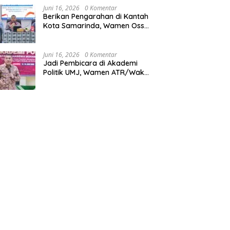
Juni 16, 2026
0 Komentar
Berikan Pengarahan di Kantah
Kota Samarinda, Wamen Ossy:
ATR/BPN Harus Jadi Solusi
Atas Pembangunan di
Kalimantan Timur
Juni 16, 2026
0 Komentar
Jadi Pembicara di Akademi
Politik UMJ, Wamen ATR/Waka
BPN: Pertanahan Berperan
Strategis dalam Mendukung
Asta Cita Presiden