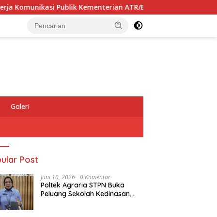
ik Kementerian ATR/BPN Kembali Diakui
Masyarakat Dap
Galeri
ular Post
Juni 10, 2026
0 Komentar
Poltek Agraria STPN Buka
Peluang Sekolah Kedinasan,
Jaring Generasi Muda yang
Berminat di Bidang