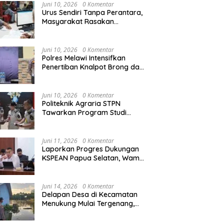
Agraria/Pertanahan dan Tata
Juni 10, 2026
0 Komentar
Ruang
Urus Sendiri Tanpa Perantara,
Masyarakat Rasakan
Perubahan Layanan
Pertanahan
Juni 10, 2026
0 Komentar
Polres Melawi Intensifkan
Penertiban Knalpot Brong dan
Balap Liar, Libatkan Peran
Orang Tua
Juni 10, 2026
0 Komentar
Politeknik Agraria STPN
Tawarkan Program Studi
Khusus di Bidang Agraria,
Pertanahan, dan Tata Ruang
Juni 11, 2026
0 Komentar
Laporkan Progres Dukungan
KSPEAN Papua Selatan, Wamen
Ossy Tegaskan Landasan Kuat
untuk Agenda Pembangunan
Nasional
Juni 14, 2026
0 Komentar
Delapan Desa di Kecamatan
Menukung Mulai Tergenang,
Warga Diminta Siaga Banjir