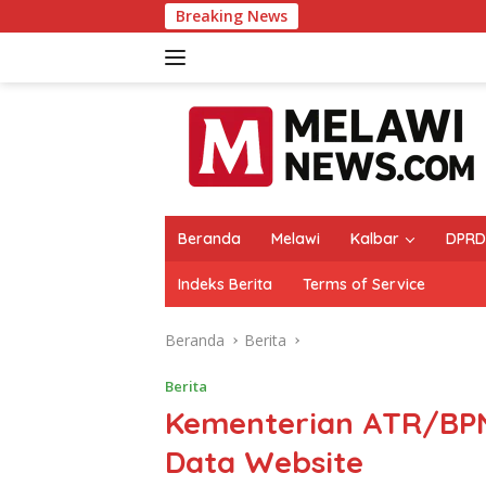
Langsung
Breaking News
Raih Popular
ke
konten
Beranda
Melawi
Kalbar
DPRD
Indeks Berita
Terms of Service
Beranda
Berita
Berita
Kementerian ATR/BP
Data Website