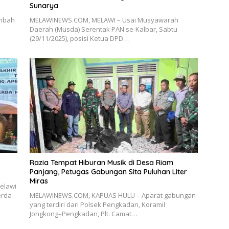
Sunarya
ambah
MELAWINEWS.COM, MELAWI – Usai Musyawarah
Daerah (Musda) Serentak PAN se-Kalbar, Sabtu
(29/11/2025), posisi Ketua DPD…
Razia Tempat Hiburan Musik di Desa Riam
Panjang, Petugas Gabungan Sita Puluhan Liter
Miras
elawi
erda
MELAWINEWS.COM, KAPUAS HULU – Aparat gabungan
yang terdiri dari Polsek Pengkadan, Koramil
Jongkong–Pengkadan, Plt. Camat…