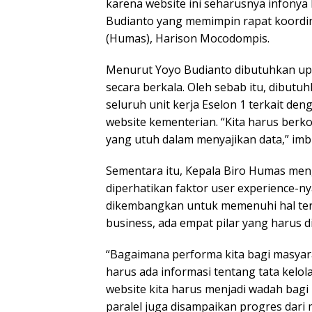
karena website ini seharusnya infonya 
Budianto yang memimpin rapat koordi
(Humas), Harison Mocodompis.
Menurut Yoyo Budianto dibutuhkan up
secara berkala. Oleh sebab itu, dibutu
seluruh unit kerja Eselon 1 terkait d
website kementerian. “Kita harus berko
yang utuh dalam menyajikan data,” im
Sementara itu, Kepala Biro Humas meng
diperhatikan faktor user experience-ny
dikembangkan untuk memenuhi hal ters
business, ada empat pilar yang harus d
“Bagaimana performa kita bagi masyara
harus ada informasi tentang tata kelol
website kita harus menjadi wadah ba
paralel juga disampaikan progres dari