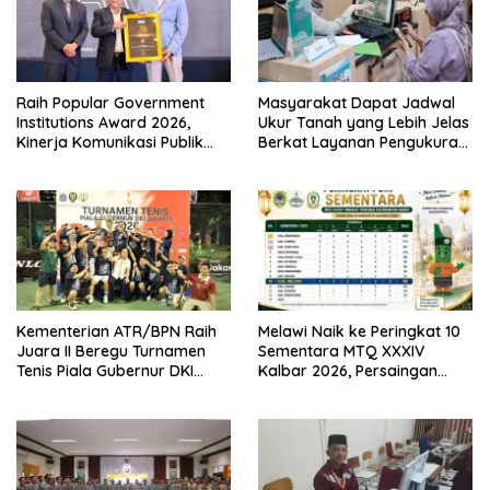
Raih Popular Government
Masyarakat Dapat Jadwal
Institutions Award 2026,
Ukur Tanah yang Lebih Jelas
Kinerja Komunikasi Publik
Berkat Layanan Pengukuran
Kementerian ATR/BPN
Terjadwal
Kembali Diakui
Kementerian ATR/BPN Raih
Melawi Naik ke Peringkat 10
Juara II Beregu Turnamen
Sementara MTQ XXXIV
Tenis Piala Gubernur DKI
Kalbar 2026, Persaingan
Jakarta 2026
Masih Terbuka