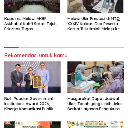
Kapolres Melawi AKBP
Melawi Ukir Prestasi di MTQ
Askhabul Kahfi Soroti Tujuh
XXXIV Kalbar, Dua Peserta
Prioritas Tugas
Karya Tulis Ilmiah Melaju ke
Bhabinkamtibmas
Babak Semifinal
Rekomendasi untuk kamu
Raih Popular Government
Masyarakat Dapat Jadwal
Institutions Award 2026,
Ukur Tanah yang Lebih Jelas
Kinerja Komunikasi Publik
Berkat Layanan Pengukuran
Kementerian ATR/BPN
Terjadwal
Kembali Diakui