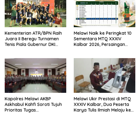
Kementerian ATR/BPN Raih
Melawi Naik ke Peringkat 10
Juara II Beregu Turnamen
Sementara MTQ XXXIV
Tenis Piala Gubernur DKI
Kalbar 2026, Persaingan
Jakarta 2026
Masih Terbuka
Kapolres Melawi AKBP
Melawi Ukir Prestasi di MTQ
Askhabul Kahfi Soroti Tujuh
XXXIV Kalbar, Dua Peserta
Prioritas Tugas
Karya Tulis Ilmiah Melaju ke
Bhabinkamtibmas
Babak Semifinal