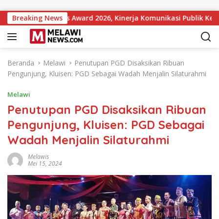
Langsung ke konten
 Institutions Award 2026, Kinerja Komunikasi Publik Kementeri
Breaking News
Beranda
Melawi
Penutupan PGD Disaksikan Ribuan
Pengunjung, Kluisen: PGD Sebagai Wadah Menjalin Silaturahmi
Melawi
Penutupan PGD Disaksikan Ribuan
Pengunjung, Kluisen: PGD Sebagai
Wadah Menjalin Silaturahmi
Melawis
Mei 15, 2024