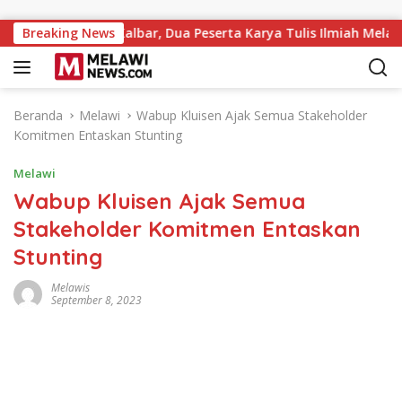
Langsung ke konten
di MTQ XXXIV Kalbar, Dua Peserta Karya Tulis Ilmiah Melaju ke B
Breaking News
Beranda
Melawi
Wabup Kluisen Ajak Semua Stakeholder
Komitmen Entaskan Stunting
Melawi
Wabup Kluisen Ajak Semua
Stakeholder Komitmen Entaskan
Stunting
Melawis
September 8, 2023