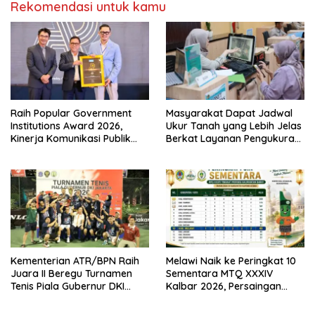
Rekomendasi untuk kamu
Raih Popular Government
Masyarakat Dapat Jadwal
Institutions Award 2026,
Ukur Tanah yang Lebih Jelas
Kinerja Komunikasi Publik
Berkat Layanan Pengukuran
Kementerian ATR/BPN
Terjadwal
Kembali Diakui
Kementerian ATR/BPN Raih
Melawi Naik ke Peringkat 10
Juara II Beregu Turnamen
Sementara MTQ XXXIV
Tenis Piala Gubernur DKI
Kalbar 2026, Persaingan
Jakarta 2026
Masih Terbuka