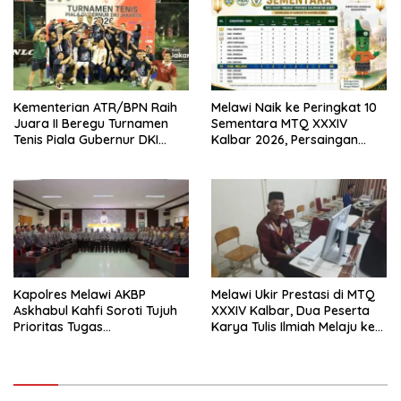
Kementerian ATR/BPN Raih
Melawi Naik ke Peringkat 10
Juara II Beregu Turnamen
Sementara MTQ XXXIV
Tenis Piala Gubernur DKI
Kalbar 2026, Persaingan
Jakarta 2026
Masih Terbuka
Kapolres Melawi AKBP
Melawi Ukir Prestasi di MTQ
Askhabul Kahfi Soroti Tujuh
XXXIV Kalbar, Dua Peserta
Prioritas Tugas
Karya Tulis Ilmiah Melaju ke
Bhabinkamtibmas
Babak Semifinal