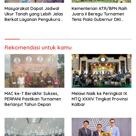
Masyarakat Dapat Jadwal
Kementerian ATR/BPN Raih
Ukur Tanah yang Lebih Jelas
Juara II Beregu Turnamen
Berkat Layanan Pengukuran
Tenis Piala Gubernur DKI
Terjadwal
Jakarta 2026
Rekomendasi untuk kamu
MAC ke-7 Berakhir Sukses,
Melawi Naik ke Peringkat IX
PERPANI Pastikan Turnamen
MTQ XXXIV Tingkat Provinsi
Berlanjut Tahun Depan
Kalbar