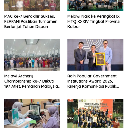
MAC ke-7 Berakhir Sukses,
Melawi Naik ke Peringkat IX
PERPANI Pastikan Turnamen
MTQ XXXIV Tingkat Provinsi
Berlanjut Tahun Depan
Kalbar
Melawi Archery
Raih Popular Government
Championship ke-7 Diikuti
Institutions Award 2026,
197 Atlet, Pemanah Malaysia
Kinerja Komunikasi Publik
Turut Ambil Bagian
Kementerian ATR/BPN
Kembali Diakui