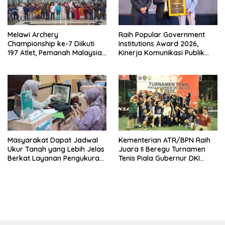
Melawi Archery
Raih Popular Government
Championship ke-7 Diikuti
Institutions Award 2026,
197 Atlet, Pemanah Malaysia
Kinerja Komunikasi Publik
Turut Ambil Bagian
Kementerian ATR/BPN
Kembali Diakui
Masyarakat Dapat Jadwal
Kementerian ATR/BPN Raih
Ukur Tanah yang Lebih Jelas
Juara II Beregu Turnamen
Berkat Layanan Pengukuran
Tenis Piala Gubernur DKI
Terjadwal
Jakarta 2026