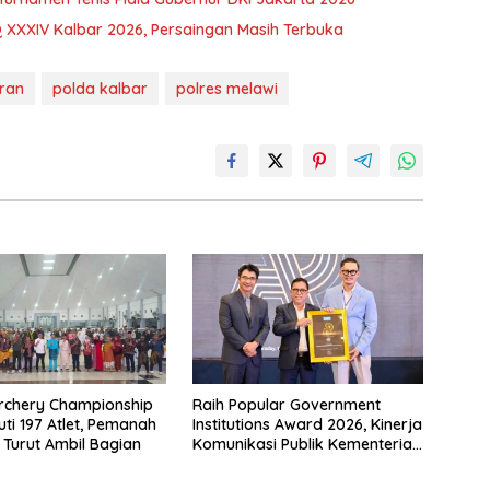
 XXXIV Kalbar 2026, Persaingan Masih Terbuka
ran
polda kalbar
polres melawi
rchery Championship
Raih Popular Government
uti 197 Atlet, Pemanah
Institutions Award 2026, Kinerja
 Turut Ambil Bagian
Komunikasi Publik Kementerian
ATR/BPN Kembali Diakui