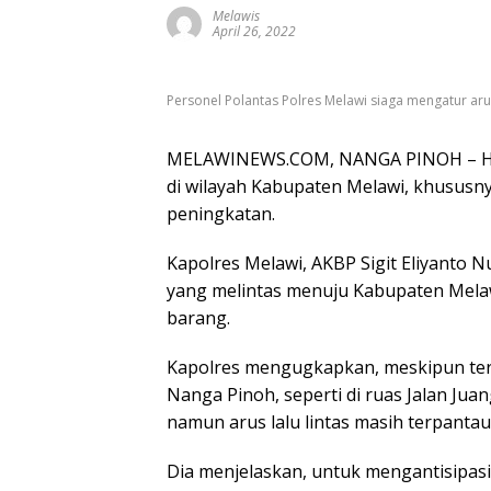
Melawis
April 26, 2022
Personel Polantas Polres Melawi siaga mengatur arus
MELAWINEWS.COM, NANGA PINOH – H – 6
di wilayah Kabupaten Melawi, khususny
peningkatan.
Kapolres Melawi, AKBP Sigit Eliyanto
yang melintas menuju Kabupaten Melaw
barang.
Kapolres mengugkapkan, meskipun ter
Nanga Pinoh, seperti di ruas Jalan Jua
namun arus lalu lintas masih terpantau 
Dia menjelaskan, untuk mengantisipasi 