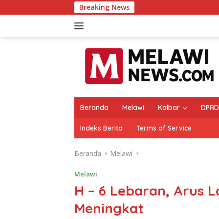
Langsung
Breaking News
M
ke
konten
Beranda
Melawi
Kalbar
DPRD
Indeks Berita
Terms of Service
Beranda
Melawi
Melawi
H – 6 Lebaran, Arus L
Meningkat