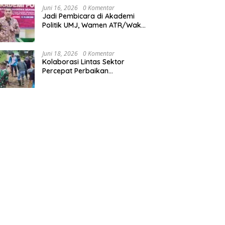
Kalimantan Timur
Juni 16, 2026
0 Komentar
Jadi Pembicara di Akademi
Politik UMJ, Wamen ATR/Waka
BPN: Pertanahan Berperan
Strategis dalam Mendukung
Asta Cita Presiden
Juni 18, 2026
0 Komentar
Kolaborasi Lintas Sektor
Percepat Perbaikan
Infrastruktur di Tanah Pinoh di
Tengah Efisiensi Fiskal