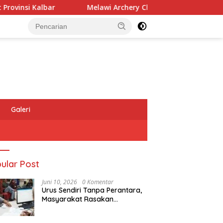
Melawi Archery Championship ke-7 Diikuti 197 Atlet, P
Galeri
ular Post
Juni 10, 2026
0 Komentar
Urus Sendiri Tanpa Perantara,
Masyarakat Rasakan
Perubahan Layanan
Pertanahan