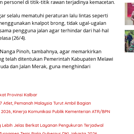
ersonel di titik-titik rawan terjadinya kemacetan.
r selalu mematuhi peraturan lalu lintas seperti
menggunakan knalpot brong, tidak ugal-ugalan
sama pengguna jalan agar terhindar dari hal-hal
lasa (26/4).
 Nanga Pinoh, tambahnya, agar memarkirkan
ang telah ditentukan Pemerintah Kabupaten Melawi
aruda dan Jalan Merak, guna menghindari
kat Provinsi Kalbar
97 Atlet, Pemanah Malaysia Turut Ambil Bagian
d 2026, Kinerja Komunikasi Publik Kementerian ATR/BPN
Lebih Jelas Berkat Layanan Pengukuran Terjadwal
Turnamen Tenis Piala Gubernur DKI Jakarta 2026