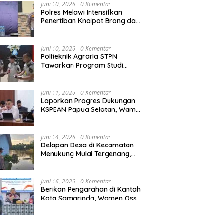
Juni 10, 2026
0 Komentar
Polres Melawi Intensifkan
Penertiban Knalpot Brong dan
Balap Liar, Libatkan Peran
Orang Tua
Juni 10, 2026
0 Komentar
Politeknik Agraria STPN
Tawarkan Program Studi
Khusus di Bidang Agraria,
Pertanahan, dan Tata Ruang
Juni 11, 2026
0 Komentar
Laporkan Progres Dukungan
KSPEAN Papua Selatan, Wamen
Ossy Tegaskan Landasan Kuat
untuk Agenda Pembangunan
Nasional
Juni 14, 2026
0 Komentar
Delapan Desa di Kecamatan
Menukung Mulai Tergenang,
Warga Diminta Siaga Banjir
Juni 16, 2026
0 Komentar
Berikan Pengarahan di Kantah
Kota Samarinda, Wamen Ossy:
ATR/BPN Harus Jadi Solusi
Atas Pembangunan di