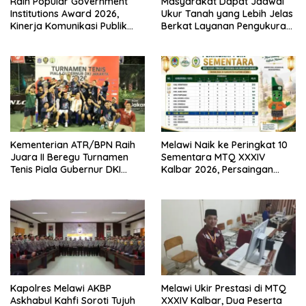
Raih Popular Government
Masyarakat Dapat Jadwal
Institutions Award 2026,
Ukur Tanah yang Lebih Jelas
Kinerja Komunikasi Publik
Berkat Layanan Pengukuran
Kementerian ATR/BPN
Terjadwal
Kembali Diakui
Kementerian ATR/BPN Raih
Melawi Naik ke Peringkat 10
Juara II Beregu Turnamen
Sementara MTQ XXXIV
Tenis Piala Gubernur DKI
Kalbar 2026, Persaingan
Jakarta 2026
Masih Terbuka
Kapolres Melawi AKBP
Melawi Ukir Prestasi di MTQ
Askhabul Kahfi Soroti Tujuh
XXXIV Kalbar, Dua Peserta