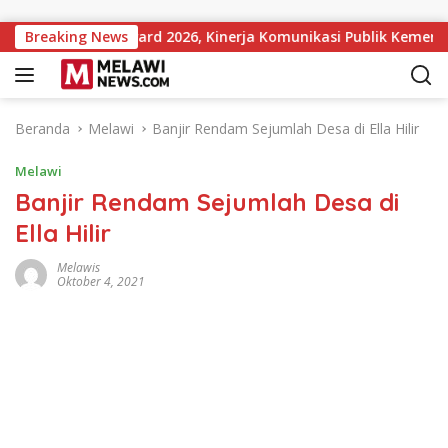
Langsung ke konten
stitutions Award 2026, Kinerja Komunikasi Publik Kementerian
Breaking News
Beranda
Melawi
Banjir Rendam Sejumlah Desa di Ella Hilir
Melawi
Banjir Rendam Sejumlah Desa di
Ella Hilir
Melawis
Oktober 4, 2021