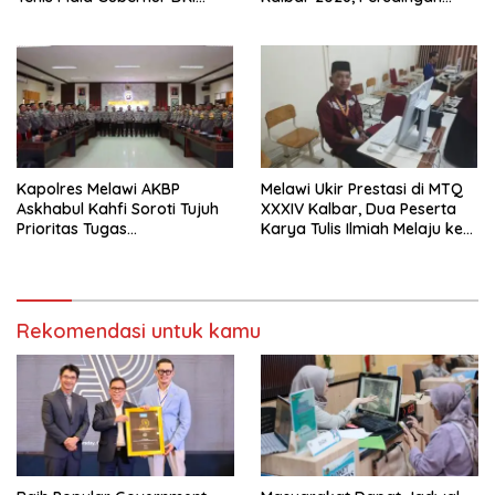
Jakarta 2026
Masih Terbuka
Kapolres Melawi AKBP
Melawi Ukir Prestasi di MTQ
Askhabul Kahfi Soroti Tujuh
XXXIV Kalbar, Dua Peserta
Prioritas Tugas
Karya Tulis Ilmiah Melaju ke
Bhabinkamtibmas
Babak Semifinal
Rekomendasi untuk kamu