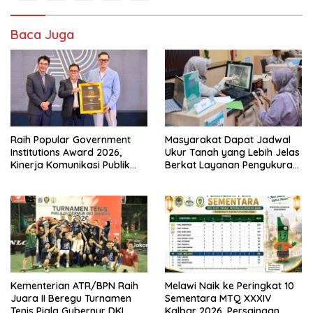
Baca Juga
Raih Popular Government
Masyarakat Dapat Jadwal
Institutions Award 2026,
Ukur Tanah yang Lebih Jelas
Kinerja Komunikasi Publik
Berkat Layanan Pengukuran
Kementerian ATR/BPN
Terjadwal
Kembali Diakui
Kementerian ATR/BPN Raih
Melawi Naik ke Peringkat 10
Juara II Beregu Turnamen
Sementara MTQ XXXIV
Tenis Piala Gubernur DKI
Kalbar 2026, Persaingan