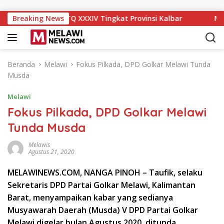
Langsung ke konten
eringkat IX MTQ XXXIV Tingkat Provinsi Kalbar
Breaking News
Melawi 
Beranda
Melawi
Fokus Pilkada, DPD Golkar Melawi Tunda
Musda
Melawi
Fokus Pilkada, DPD Golkar Melawi
Tunda Musda
Melawis
Agustus 21, 2020
MELAWINEWS.COM, NANGA PINOH – Taufik, selaku
Sekretaris DPD Partai Golkar Melawi, Kalimantan
Barat, menyampaikan kabar yang sedianya
Musyawarah Daerah (Musda) V DPD Partai Golkar
Melawi digelar bulan Agustus 2020, ditunda