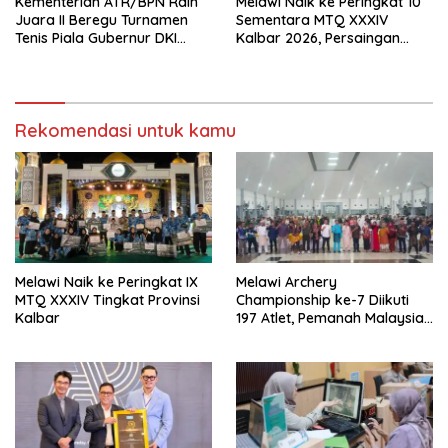
Kementerian ATR/BPN Raih
Melawi Naik ke Peringkat 10
Juara II Beregu Turnamen
Sementara MTQ XXXIV
Tenis Piala Gubernur DKI
Kalbar 2026, Persaingan
Jakarta 2026
Masih Terbuka
Rekomendasi untuk kamu
Melawi Naik ke Peringkat IX
Melawi Archery
MTQ XXXIV Tingkat Provinsi
Championship ke-7 Diikuti
Kalbar
197 Atlet, Pemanah Malaysia
Turut Ambil Bagian