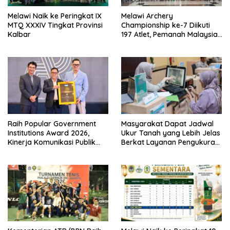
Melawi Naik ke Peringkat IX
Melawi Archery
MTQ XXXIV Tingkat Provinsi
Championship ke-7 Diikuti
Kalbar
197 Atlet, Pemanah Malaysia
Turut Ambil Bagian
Raih Popular Government
Masyarakat Dapat Jadwal
Institutions Award 2026,
Ukur Tanah yang Lebih Jelas
Kinerja Komunikasi Publik
Berkat Layanan Pengukuran
Kementerian ATR/BPN
Terjadwal
Kembali Diakui