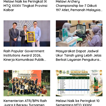
Melawi Naik ke Peringkat IX
Melawi Archery
MTQ XXXIV Tingkat Provinsi
Championship ke-7 Diikuti
Kalbar
197 Atlet, Pemanah Malaysia
Turut Ambil Bagian
Raih Popular Government
Masyarakat Dapat Jadwal
Institutions Award 2026,
Ukur Tanah yang Lebih Jelas
Kinerja Komunikasi Publik
Berkat Layanan Pengukuran
Kementerian ATR/BPN
Terjadwal
Kembali Diakui
Kementerian ATR/BPN Raih
Melawi Naik ke Peringkat 10
Juara II Beregu Turnamen
Sementara MTQ XXXIV