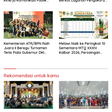
Kinerja Komunikasi Publik
Berkat Layanan Pengukuran
Kementerian ATR/BPN
Terjadwal
Kembali Diakui
Kementerian ATR/BPN Raih
Melawi Naik ke Peringkat 10
Juara II Beregu Turnamen
Sementara MTQ XXXIV
Tenis Piala Gubernur DKI
Kalbar 2026, Persaingan
Jakarta 2026
Masih Terbuka
Rekomendasi untuk kamu