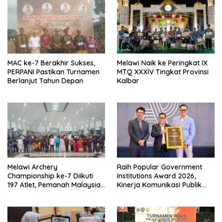
MAC ke-7 Berakhir Sukses,
Melawi Naik ke Peringkat IX
PERPANI Pastikan Turnamen
MTQ XXXIV Tingkat Provinsi
Berlanjut Tahun Depan
Kalbar
Melawi Archery
Raih Popular Government
Championship ke-7 Diikuti
Institutions Award 2026,
197 Atlet, Pemanah Malaysia
Kinerja Komunikasi Publik
Turut Ambil Bagian
Kementerian ATR/BPN
Kembali Diakui