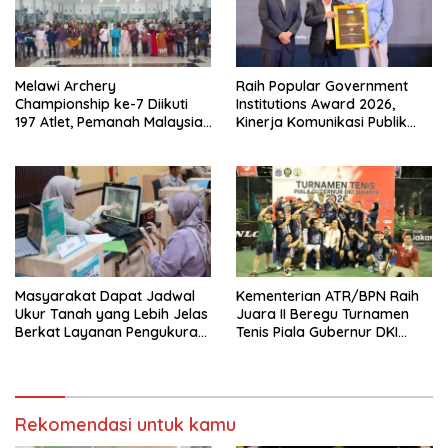
Melawi Archery
Raih Popular Government
Championship ke-7 Diikuti
Institutions Award 2026,
197 Atlet, Pemanah Malaysia
Kinerja Komunikasi Publik
Turut Ambil Bagian
Kementerian ATR/BPN
Kembali Diakui
Masyarakat Dapat Jadwal
Kementerian ATR/BPN Raih
Ukur Tanah yang Lebih Jelas
Juara II Beregu Turnamen
Berkat Layanan Pengukuran
Tenis Piala Gubernur DKI
Terjadwal
Jakarta 2026
Rekomendasi untuk kamu