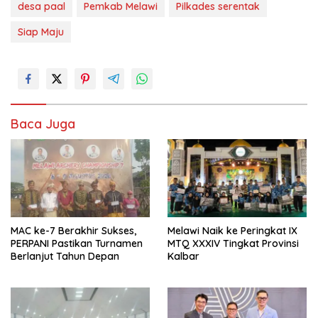
desa paal
Pemkab Melawi
Pilkades serentak
Siap Maju
Baca Juga
MAC ke-7 Berakhir Sukses,
Melawi Naik ke Peringkat IX
PERPANI Pastikan Turnamen
MTQ XXXIV Tingkat Provinsi
Berlanjut Tahun Depan
Kalbar