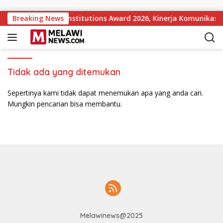
Langsung ke konten
pular Government Institutions Award 2026, Kinerja Komunikasi 
Breaking News
Tidak ada yang ditemukan
Sepertinya kami tidak dapat menemukan apa yang anda cari.
Mungkin pencarian bisa membantu.
Melawinews@2025