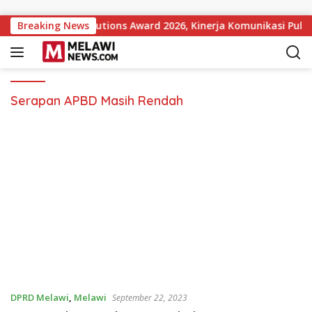
Langsung ke konten
 Government Institutions Award 2026, Kinerja Komunikasi Publ
Breaking News
Serapan APBD Masih Rendah
DPRD Melawi
,
Melawi
September 22, 2023