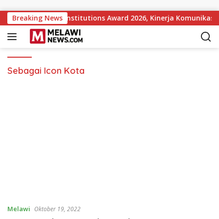
Langsung ke konten
pular Government Institutions Award 2026, Kinerja Komunikasi 
Breaking News
Sebagai Icon Kota
Melawi
Oktober 19, 2022