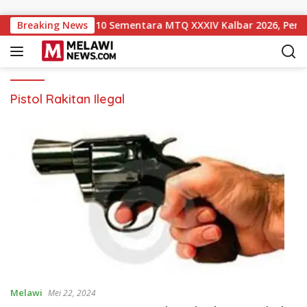
Langsung ke konten
 Naik ke Peringkat 10 Sementara MTQ XXXIV Kalbar 2026, Persa
Breaking News
Pistol Rakitan Ilegal
Melawi
Mei 22, 2024