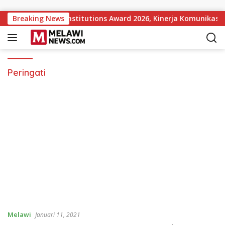
Langsung ke konten
ular Government Institutions Award 2026, Kinerja Komunikasi 
Breaking News
Peringati
Melawi
Januari 11, 2021