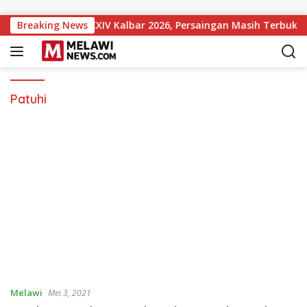
Langsung ke konten
 Sementara MTQ XXXIV Kalbar 2026, Persaingan Masih Terbuka
Breaking News
Patuhi
Melawi
Mei 3, 2021