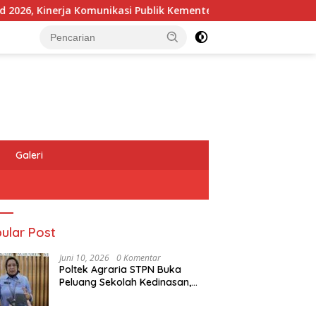
Kinerja Komunikasi Publik Kementerian ATR/BPN Kembali Diakui
Galeri
ular Post
Juni 10, 2026
0 Komentar
Poltek Agraria STPN Buka
Peluang Sekolah Kedinasan,
Jaring Generasi Muda yang
Berminat di Bidang