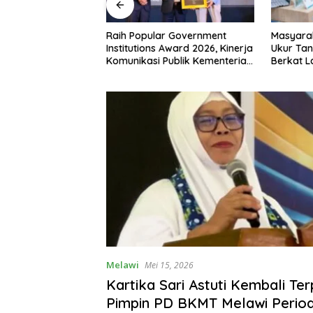
 RI ke-81,
Raih Popular Government
Masyara
siman Atribut
Institutions Award 2026, Kinerja
Ukur Tan
 Padati Nanga
Komunikasi Publik Kementerian
Berkat 
ATR/BPN Kembali Diakui
Terjadwa
Melawi
Mei 15, 2026
Kartika Sari Astuti Kembali Terp
Pimpin PD BKMT Melawi Perio