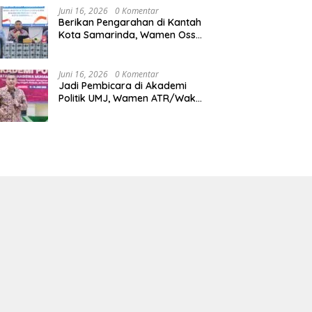
Juni 16, 2026
0 Komentar
Berikan Pengarahan di Kantah
Kota Samarinda, Wamen Ossy:
ATR/BPN Harus Jadi Solusi
Atas Pembangunan di
Kalimantan Timur
Juni 16, 2026
0 Komentar
Jadi Pembicara di Akademi
Politik UMJ, Wamen ATR/Waka
BPN: Pertanahan Berperan
Strategis dalam Mendukung
Asta Cita Presiden