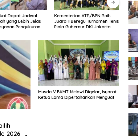
kat Dapat Jadwal
Kementerian ATR/BPN Raih
Melaw
ah yang Lebih Jelas
Juara II Beregu Turnamen Tenis
Seme
Layanan Pengukuran
Piala Gubernur DKI Jakarta
2026,
l
2026
Terb
Musda V BKMT Melawi Digelar, Isyarat
Ketua Lama Dipertahankan Menguat
ilih
de 2026–