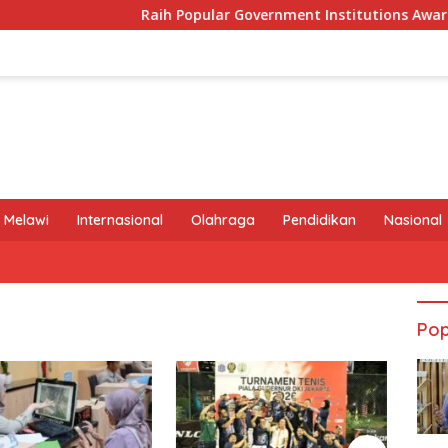
Raih Popular Government Institutions Award 2026, 
 Melawi
Internasional
Olahraga
Pendidikan
Nasional
Pop