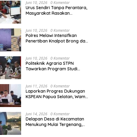
Agraria/Pertanahan dan Tata
Juni 10, 2026
0 Komentar
Ruang
Urus Sendiri Tanpa Perantara,
Masyarakat Rasakan
i Naik ke Peringkat 10
Kapolres Melawi AKBP
M
Perubahan Layanan
ntara MTQ XXXIV Kalbar
Askhabul Kahfi Soroti Tujuh
X
Pertanahan
 Persaingan Masih
Prioritas Tugas
Ka
Juni 10, 2026
0 Komentar
uka
Bhabinkamtibmas
B
Polres Melawi Intensifkan
Penertiban Knalpot Brong dan
Balap Liar, Libatkan Peran
Orang Tua
Juni 10, 2026
0 Komentar
Politeknik Agraria STPN
Tawarkan Program Studi
Khusus di Bidang Agraria,
Pertanahan, dan Tata Ruang
Juni 11, 2026
0 Komentar
Laporkan Progres Dukungan
KSPEAN Papua Selatan, Wamen
Ossy Tegaskan Landasan Kuat
untuk Agenda Pembangunan
Nasional
Juni 14, 2026
0 Komentar
Delapan Desa di Kecamatan
Menukung Mulai Tergenang,
Warga Diminta Siaga Banjir