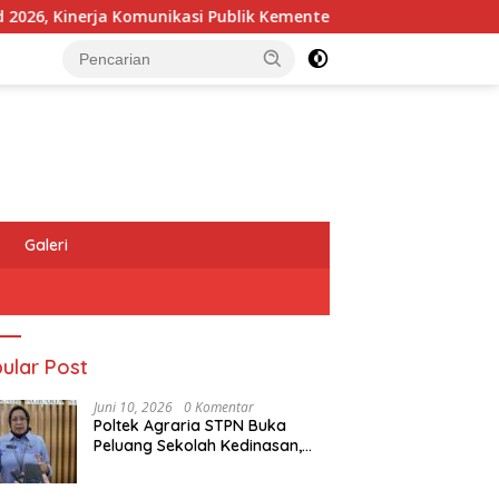
inerja Komunikasi Publik Kementerian ATR/BPN Kembali Diakui
Galeri
ular Post
Juni 10, 2026
0 Komentar
Poltek Agraria STPN Buka
Peluang Sekolah Kedinasan,
Jaring Generasi Muda yang
Berminat di Bidang