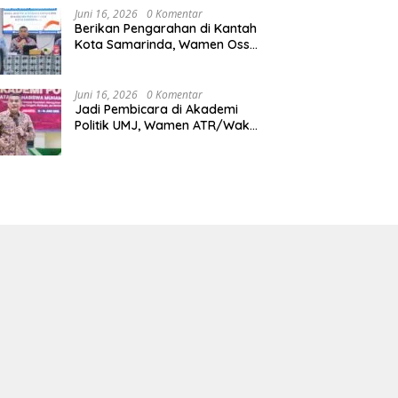
Juni 16, 2026
0 Komentar
Berikan Pengarahan di Kantah
Kota Samarinda, Wamen Ossy:
ATR/BPN Harus Jadi Solusi
Atas Pembangunan di
Kalimantan Timur
Juni 16, 2026
0 Komentar
Jadi Pembicara di Akademi
Politik UMJ, Wamen ATR/Waka
BPN: Pertanahan Berperan
Strategis dalam Mendukung
Asta Cita Presiden