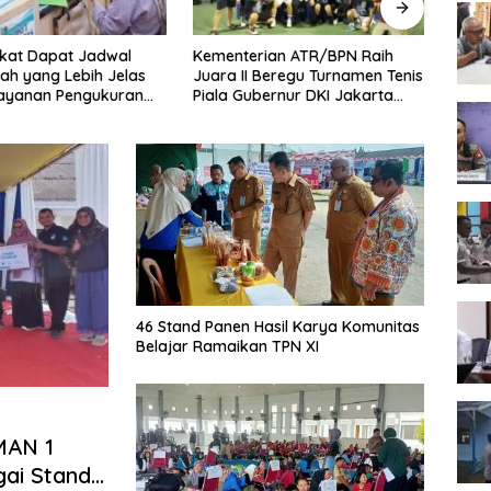
kat Dapat Jadwal
Kementerian ATR/BPN Raih
Melaw
ah yang Lebih Jelas
Juara II Beregu Turnamen Tenis
Seme
Layanan Pengukuran
Piala Gubernur DKI Jakarta
2026,
l
2026
Terb
46 Stand Panen Hasil Karya Komunitas
Belajar Ramaikan TPN XI
MAN 1
ai Stand