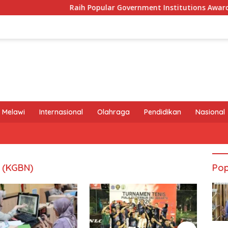
Raih Popular Government Institutions Award 2026, K
 Melawi
Internasional
Olahraga
Pendidikan
Nasional
a (KGBN)
Pop