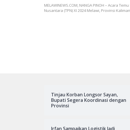
Terbaik Festival Panen Hasil K
MELAWINEWS.COM, NANGA PINOH – Acara Temu 
Komunitas Belajar
Nusantara (TPN) XI 2024 Melawi, Provinsi Kalima
Tinjau Korban Longsor Sayan,
Bupati Segera Koordinasi dengan
Provinsi
Irfan Sampaikan Logistik Jadi