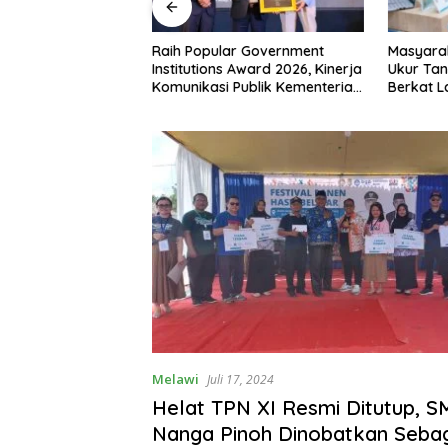
 RI ke-81,
Raih Popular Government
Masyara
siman Atribut
Institutions Award 2026, Kinerja
Ukur Tan
 Padati Nanga
Komunikasi Publik Kementerian
Berkat 
ATR/BPN Kembali Diakui
Terjadwa
Melawi
Juli 17, 2024
Helat TPN XI Resmi Ditutup, S
Nanga Pinoh Dinobatkan Sebag