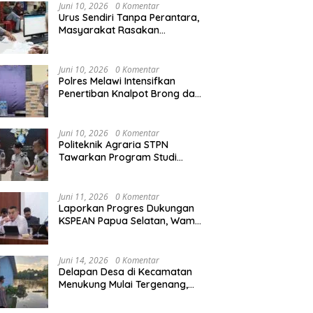
Agraria/Pertanahan dan Tata
Juni 10, 2026
0 Komentar
Ruang
Urus Sendiri Tanpa Perantara,
Masyarakat Rasakan
i Naik ke Peringkat 10
Kapolres Melawi AKBP
M
Perubahan Layanan
ntara MTQ XXXIV Kalbar
Askhabul Kahfi Soroti Tujuh
X
Pertanahan
 Persaingan Masih
Prioritas Tugas
Ka
Juni 10, 2026
0 Komentar
uka
Bhabinkamtibmas
B
Polres Melawi Intensifkan
Penertiban Knalpot Brong dan
Balap Liar, Libatkan Peran
Orang Tua
Juni 10, 2026
0 Komentar
Politeknik Agraria STPN
Tawarkan Program Studi
Khusus di Bidang Agraria,
Pertanahan, dan Tata Ruang
Juni 11, 2026
0 Komentar
Laporkan Progres Dukungan
KSPEAN Papua Selatan, Wamen
Ossy Tegaskan Landasan Kuat
untuk Agenda Pembangunan
Nasional
Juni 14, 2026
0 Komentar
Delapan Desa di Kecamatan
Menukung Mulai Tergenang,
Warga Diminta Siaga Banjir