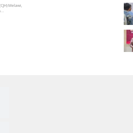
CJH) Melawi,
h…