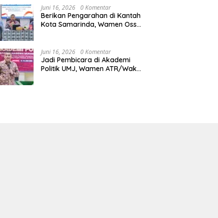
Juni 16, 2026
0 Komentar
Berikan Pengarahan di Kantah
Kota Samarinda, Wamen Ossy:
ATR/BPN Harus Jadi Solusi
Atas Pembangunan di
Kalimantan Timur
Juni 16, 2026
0 Komentar
Jadi Pembicara di Akademi
Politik UMJ, Wamen ATR/Waka
BPN: Pertanahan Berperan
Strategis dalam Mendukung
Asta Cita Presiden