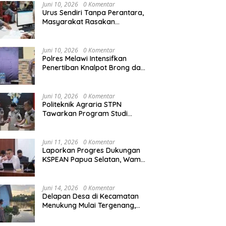
Agraria/Pertanahan dan Tata
Juni 10, 2026
0 Komentar
Ruang
Urus Sendiri Tanpa Perantara,
Masyarakat Rasakan
i Naik ke Peringkat 10
Kapolres Melawi AKBP
M
Perubahan Layanan
ntara MTQ XXXIV Kalbar
Askhabul Kahfi Soroti Tujuh
X
Pertanahan
 Persaingan Masih
Prioritas Tugas
Ka
Juni 10, 2026
0 Komentar
uka
Bhabinkamtibmas
B
Polres Melawi Intensifkan
Penertiban Knalpot Brong dan
Balap Liar, Libatkan Peran
Orang Tua
Juni 10, 2026
0 Komentar
Politeknik Agraria STPN
Tawarkan Program Studi
Khusus di Bidang Agraria,
Pertanahan, dan Tata Ruang
Juni 11, 2026
0 Komentar
Laporkan Progres Dukungan
KSPEAN Papua Selatan, Wamen
Ossy Tegaskan Landasan Kuat
untuk Agenda Pembangunan
Nasional
Juni 14, 2026
0 Komentar
Delapan Desa di Kecamatan
Menukung Mulai Tergenang,
Warga Diminta Siaga Banjir