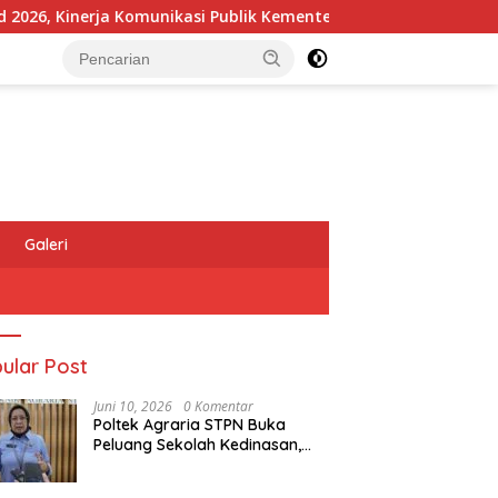
Kinerja Komunikasi Publik Kementerian ATR/BPN Kembali Diakui
Galeri
ular Post
Juni 10, 2026
0 Komentar
Poltek Agraria STPN Buka
Peluang Sekolah Kedinasan,
Jaring Generasi Muda yang
Berminat di Bidang