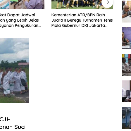
kat Dapat Jadwal
Kementerian ATR/BPN Raih
Melaw
ah yang Lebih Jelas
Juara II Beregu Turnamen Tenis
Seme
Layanan Pengukuran
Piala Gubernur DKI Jakarta
2026,
l
2026
Terb
 CJH
anah Suci