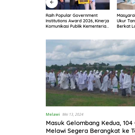
 RI ke-81,
Raih Popular Government
Masyara
siman Atribut
Institutions Award 2026, Kinerja
Ukur Tan
 Padati Nanga
Komunikasi Publik Kementerian
Berkat 
ATR/BPN Kembali Diakui
Terjadwa
Melawi
Mei 13, 2024
Masuk Gelombang Kedua, 104
Melawi Segera Berangkat ke T