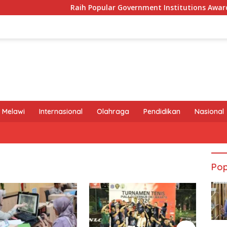
Raih Popular Government Institutions Award 2026, 
 Melawi
Internasional
Olahraga
Pendidikan
Nasional
Pop