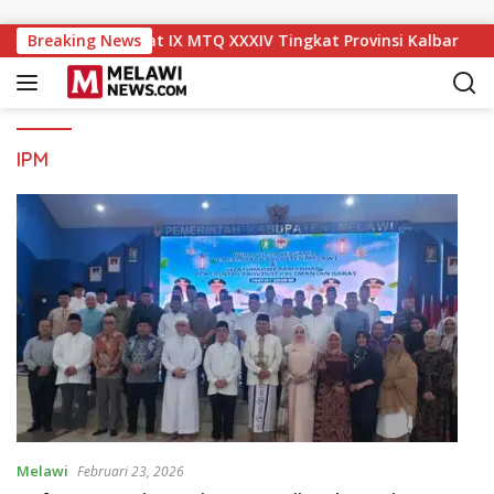
Langsung ke konten
i Naik ke Peringkat IX MTQ XXXIV Tingkat Provinsi Kalbar
Breaking News
IPM
Melawi
Februari 23, 2026