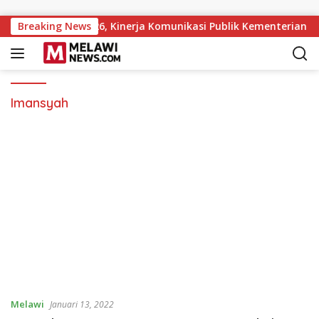
Langsung ke konten
itutions Award 2026, Kinerja Komunikasi Publik Kementerian A
Breaking News
Imansyah
Melawi
Januari 13, 2022