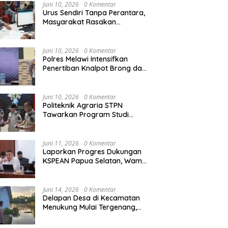
Agraria/Pertanahan dan Tata
Juni 10, 2026
0 Komentar
Ruang
Urus Sendiri Tanpa Perantara,
Masyarakat Rasakan
i Tempati Peringkat ke-11
Semarak HUT RI ke-81,
S
Perubahan Layanan
ntara pada MTQ XXXIV
Pedagang Musiman Atribut
T
Pertanahan
at Provinsi Kalbar 2026
Merah Putih Padati Nanga
d
Juni 10, 2026
0 Komentar
Pinoh
B
Polres Melawi Intensifkan
Penertiban Knalpot Brong dan
Balap Liar, Libatkan Peran
Orang Tua
Juni 10, 2026
0 Komentar
Politeknik Agraria STPN
Tawarkan Program Studi
Khusus di Bidang Agraria,
Pertanahan, dan Tata Ruang
Juni 11, 2026
0 Komentar
Laporkan Progres Dukungan
KSPEAN Papua Selatan, Wamen
Ossy Tegaskan Landasan Kuat
untuk Agenda Pembangunan
Nasional
Juni 14, 2026
0 Komentar
Delapan Desa di Kecamatan
Menukung Mulai Tergenang,
Warga Diminta Siaga Banjir