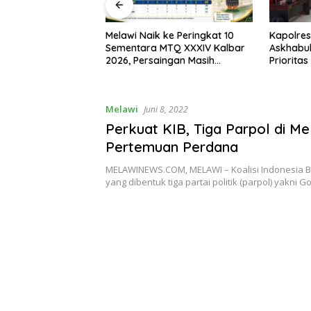
I, Bupati Melawi
Melawi Naik ke Peringkat 10
Kapolres
n Pemasangan
Sementara MTQ XXXIV Kalbar
Askhabul
ngga Pengibaran
2026, Persaingan Masih
Prioritas
Terbuka
Bhabink
Melawi
Juni 8, 2022
Perkuat KIB, Tiga Parpol di Me
Pertemuan Perdana
MELAWINEWS.COM, MELAWI – Koalisi Indonesia Be
yang dibentuk tiga partai politik (parpol) yakni G