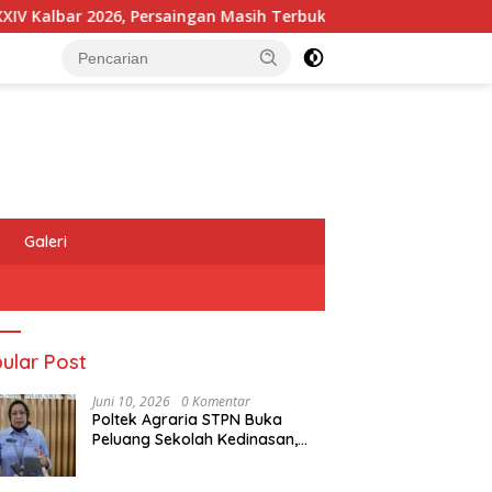
bar 2026, Persaingan Masih Terbuka
Kapolres Melawi A
Galeri
ular Post
Juni 10, 2026
0 Komentar
Poltek Agraria STPN Buka
Peluang Sekolah Kedinasan,
Jaring Generasi Muda yang
Berminat di Bidang