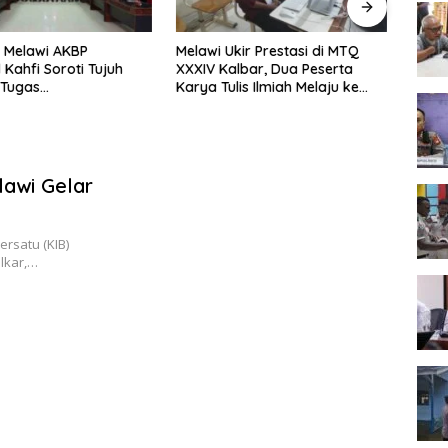
 Melawi AKBP
Melawi Ukir Prestasi di MTQ
Melaw
 Kahfi Soroti Tujuh
XXXIV Kalbar, Dua Peserta
Seme
 Tugas
Karya Tulis Ilmiah Melaju ke
Tingk
amtibmas
Babak Semifinal
lawi Gelar
rsatu (KIB)
olkar,…