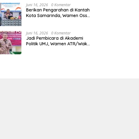
Juni 16, 2026
0 Komentar
Berikan Pengarahan di Kantah
Kota Samarinda, Wamen Ossy:
ATR/BPN Harus Jadi Solusi
Atas Pembangunan di
Kalimantan Timur
Juni 16, 2026
0 Komentar
Jadi Pembicara di Akademi
Politik UMJ, Wamen ATR/Waka
BPN: Pertanahan Berperan
Strategis dalam Mendukung
Asta Cita Presiden