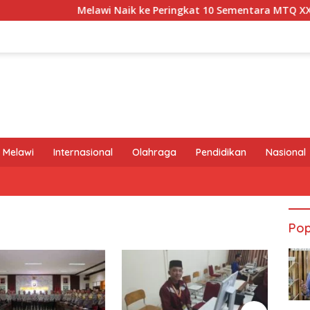
Melawi Naik ke Peringkat 10 Sementara MTQ XXXIV Kal
 Melawi
Internasional
Olahraga
Pendidikan
Nasional
Pop