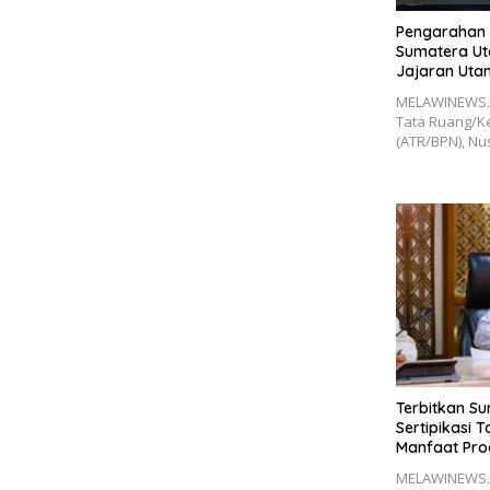
Pengarahan d
Sumatera Uta
Jajaran Ut
bagi Masyar
MELAWINEWS.C
Tata Ruang/K
(ATR/BPN), N
Terbitkan S
Sertipikasi 
Manfaat Pro
Dirasakan S
MELAWINEWS.C