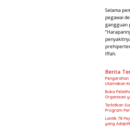
Selama pem
pegawai den
gangguan p
“Harapanny
penyakitnya
prehiperten
Iffah.
Berita Te
Pengarahan d
Utamakan K
Buka Pelati
Organisasi 
Terbitkan Su
Program Pem
Lantik 78 Pe
yang Adapti