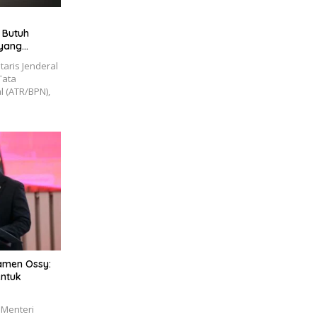
 Butuh
 yang
i
aris Jenderal
Tata
 (ATR/BPN),
Wamen Ossy:
entuk
 Menteri