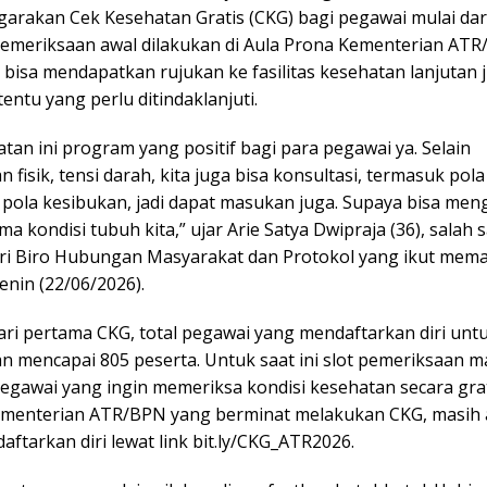
rakan Cek Kesehatan Gratis (CKG) bagi pegawai mulai dari 
 Pemeriksaan awal dilakukan di Aula Prona Kementerian ATR
 bisa mendapatkan rujukan ke fasilitas kesehatan lanjutan j
rtentu yang perlu ditindaklanjuti.
tan ini program yang positif bagi para pegawai ya. Selain
 fisik, tensi darah, kita juga bisa konsultasi, termasuk pol
, pola kesibukan, jadi dapat masukan juga. Supaya bisa me
ama kondisi tubuh kita,” ujar Arie Satya Dwipraja (36), salah 
ri Biro Hubungan Masyarakat dan Protokol yang ikut mem
enin (22/06/2026).
ari pertama CKG, total pegawai yang mendaftarkan diri untu
n mencapai 805 peserta. Untuk saat ini slot pemeriksaan m
egawai yang ingin memeriksa kondisi kesehatan secara grat
menterian ATR/BPN yang berminat melakukan CKG, masih 
ftarkan diri lewat link bit.ly/CKG_ATR2026.