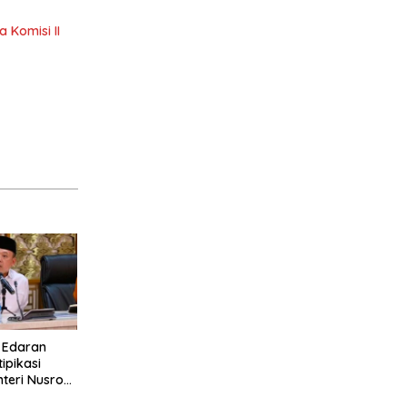
 Komisi II
t Edaran
ipikasi
teri Nusron:
ram