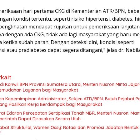
eriksaan hari pertama CKG di Kementerian ATR/BPN, bebe
gan kondisi tertentu, seperti risiko hipertensi, diabetes, h
englihatan mendapat rujukan untuk pemeriksaan lanjutan
a dengan ada CKG, tidak ada lagi masyarakat yang baru m
 ketika sudah parah. Dengan deteksi dini, kondisi seperti
si atau pradiabetes dapat segera ditangani,” jelas dr. Nabil
rkait
i Kanwil BPN Provinsi Sumatera Utara, Menteri Nusron Minta Jaja
emudahan Layanan bagi Masyarakat
han Kepemimpinan Administrator, Sekjen ATR/BPN: Butuh Pejabat 
yang Hasilkan Kerja Berdampak bagi Masyarakat
rat Edaran Percepatan Sertipikasi Tanah MBR, Menteri Nusron: Man
erintah Dapat Dirasakan Secara Utuh
jabat Struktural, Wamen Ossy: Rotasi dan Promosi Jabatan Bentuk 
f