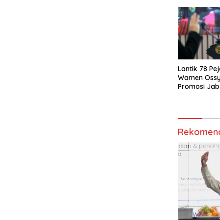
Kemudahan 
Masyarakat
Lantik 78 Pej
Wamen Ossy:
Promosi Jab
Birokrat yan
Rekomend