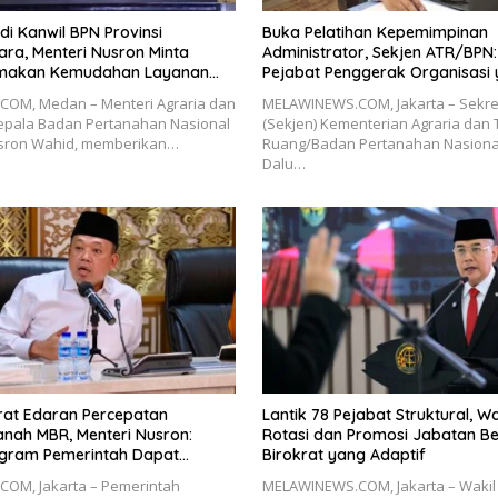
i Kanwil BPN Provinsi
Buka Pelatihan Kepemimpinan
ra, Menteri Nusron Minta
Administrator, Sekjen ATR/BPN:
amakan Kemudahan Layanan
Pejabat Penggerak Organisasi
akat
Hasilkan Kerja Berdampak bag
OM, Medan – Menteri Agraria dan
MELAWINEWS.COM, Jakarta – Sekret
Masyarakat
epala Badan Pertanahan Nasional
(Sekjen) Kementerian Agraria dan 
usron Wahid, memberikan…
Ruang/Badan Pertanahan Nasional
Dalu…
urat Edaran Percepatan
Lantik 78 Pejabat Struktural, 
Tanah MBR, Menteri Nusron:
Rotasi dan Promosi Jabatan B
gram Pemerintah Dapat
Birokrat yang Adaptif
ecara Utuh
OM, Jakarta – Pemerintah
MELAWINEWS.COM, Jakarta – Wakil