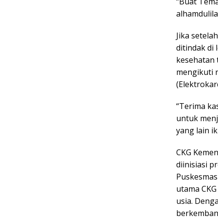
“Buat Tema
alhamdulila
Jika setel
ditindak di
kesehatan t
mengikuti r
(Elektroka
“Terima ka
untuk menj
yang lain i
CKG Kement
diinisiasi 
Puskesmas 
utama CKG 
usia. Deng
berkembang