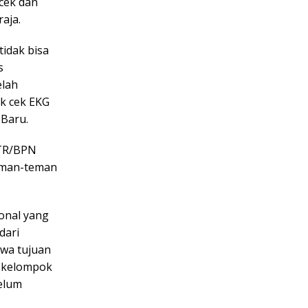
 cek dan
raja.
tidak bisa
s
elah
uk cek EKG
 Baru.
ATR/BPN
teman-teman
onal yang
dari
hwa tujuan
i kelompok
elum