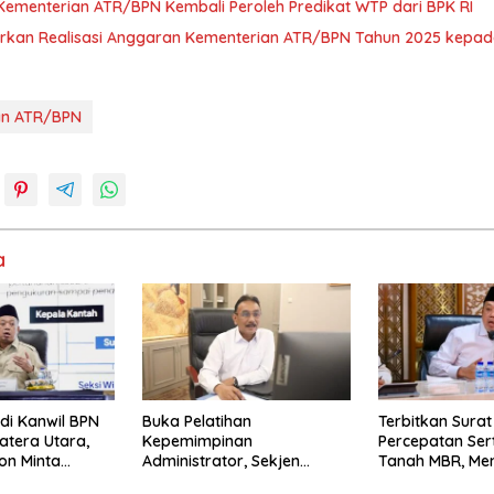
Kementerian ATR/BPN Kembali Peroleh Predikat WTP dari BPK RI
rkan Realisasi Anggaran Kementerian ATR/BPN Tahun 2025 kepada
an ATR/BPN
a
di Kanwil BPN
Buka Pelatihan
Terbitkan Sura
atera Utara,
Kepemimpinan
Percepatan Sert
on Minta
Administrator, Sekjen
Tanah MBR, Men
amakan
ATR/BPN: Butuh Pejabat
Manfaat Prog