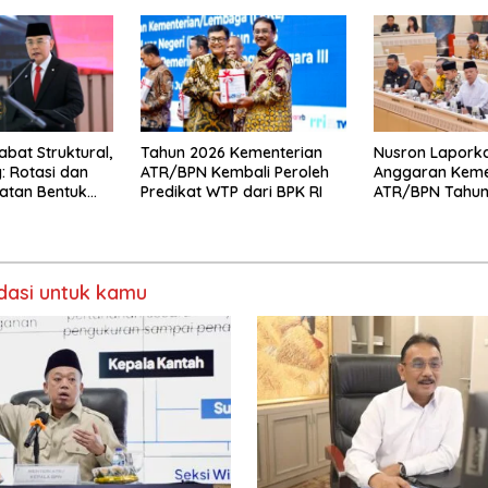
Layanan bagi
Penggerak Organisasi yang
Pemerintah Da
Hasilkan Kerja Berdampak
Dirasakan Seca
bagi Masyarakat
abat Struktural,
Tahun 2026 Kementerian
Nusron Laporka
 Rotasi dan
ATR/BPN Kembali Peroleh
Anggaran Keme
atan Bentuk
Predikat WTP dari BPK RI
ATR/BPN Tahun
g Adaptif
kepada Komisi I
asi untuk kamu