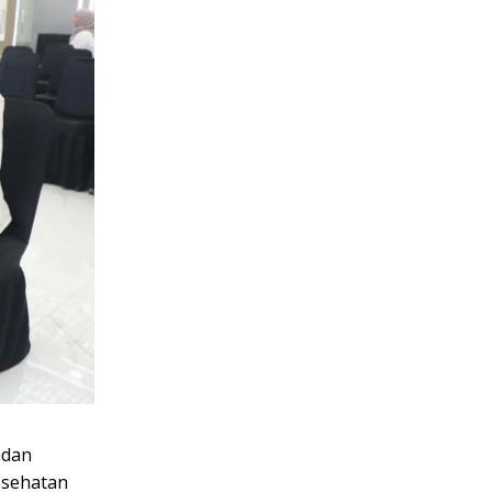
adan
esehatan