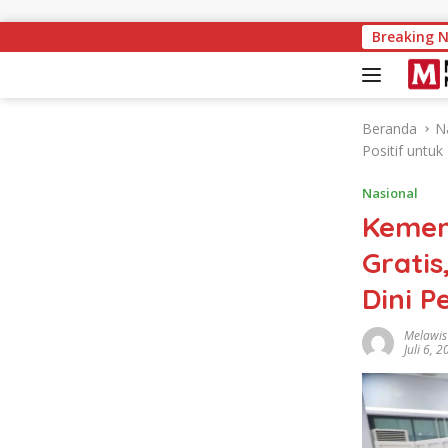
Langsung ke konten
Raih Popular Government I
Breaking 
Beranda
N
Positif untuk
Nasional
Kemen
Gratis
Dini P
Melawis
Juli 6, 