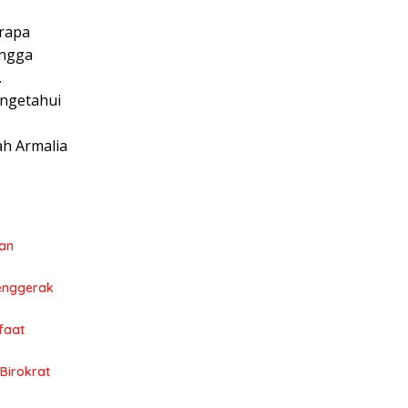
rapa
ingga
.
engetahui
ah Armalia
ran
Penggerak
faat
Birokrat