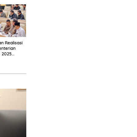
pat
ra Utuh
n Realisasi
nterian
 2025
I DPR RI