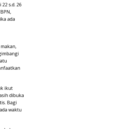
22 s.d. 26
/BPN,
ika ada
a makan,
ngimbangi
satu
anfaatkan
k ikut
asih dibuka
is. Bagi
ada waktu