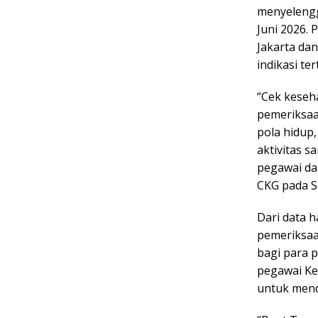
menyelengga
Juni 2026.
Jakarta dan
indikasi te
“Cek keseha
pemeriksaan
pola hidup
aktivitas s
pegawai da
CKG pada S
Dari data h
pemeriksaa
bagi para p
pegawai Ke
untuk menda