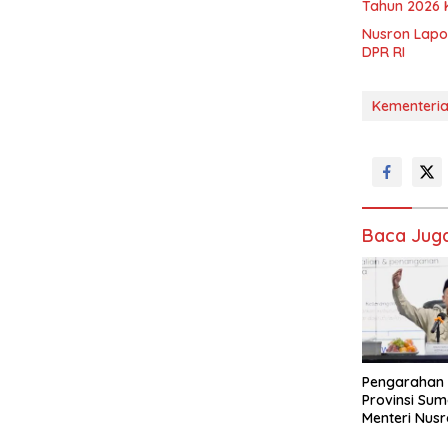
Tahun 2026 
Nusron Lapo
DPR RI
Kementeri
Baca Jug
Pengarahan 
Provinsi Sum
Menteri Nusr
Jajaran Ut