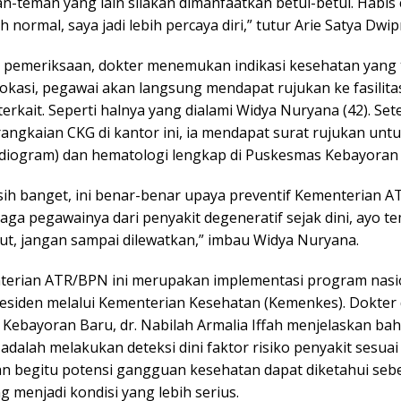
n-teman yang lain silakan dimanfaatkan betul-betul. Habis
h normal, saya jadi lebih percaya diri,” tutur Arie Satya Dwip
ah pemeriksaan, dokter menemukan indikasi kesehatan yang 
 lokasi, pegawai akan langsung mendapat rujukan ke fasilita
erkait. Seperti halnya yang dialami Widya Nuryana (42). Set
angkaian CKG di kantor ini, ia mendapat surat rujukan unt
rdiogram) dan hematologi lengkap di Puskesmas Kebayoran
sih banget, ini benar-benar upaya preventif Kementerian 
aga pegawainya dari penyakit degeneratif sejak dini, ayo 
kut, jangan sampai dilewatkan,” imbau Widya Nuryana.
erian ATR/BPN ini merupakan implementasi program nasi
presiden melalui Kementerian Kesehatan (Kemenkes). Dokter 
Kebayoran Baru, dr. Nabilah Armalia Iffah menjelaskan ba
adalah melakukan deteksi dini faktor risiko penyakit sesua
an begitu potensi gangguan kesehatan dapat diketahui seb
 menjadi kondisi yang lebih serius.