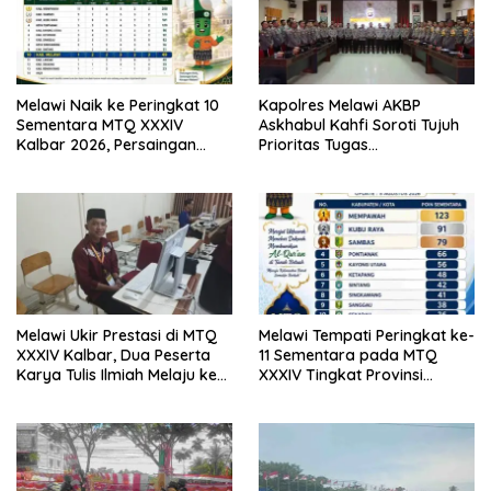
Melawi Naik ke Peringkat 10
Kapolres Melawi AKBP
Sementara MTQ XXXIV
Askhabul Kahfi Soroti Tujuh
Kalbar 2026, Persaingan
Prioritas Tugas
Masih Terbuka
Bhabinkamtibmas
Melawi Ukir Prestasi di MTQ
Melawi Tempati Peringkat ke-
XXXIV Kalbar, Dua Peserta
11 Sementara pada MTQ
Karya Tulis Ilmiah Melaju ke
XXXIV Tingkat Provinsi
Babak Semifinal
Kalbar 2026