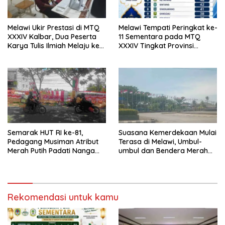
Melawi Ukir Prestasi di MTQ
Melawi Tempati Peringkat ke-
XXXIV Kalbar, Dua Peserta
11 Sementara pada MTQ
Karya Tulis Ilmiah Melaju ke
XXXIV Tingkat Provinsi
Babak Semifinal
Kalbar 2026
Semarak HUT RI ke-81,
Suasana Kemerdekaan Mulai
Pedagang Musiman Atribut
Terasa di Melawi, Umbul-
Merah Putih Padati Nanga
umbul dan Bendera Merah
Pinoh
Putih Berkibar
Rekomendasi untuk kamu