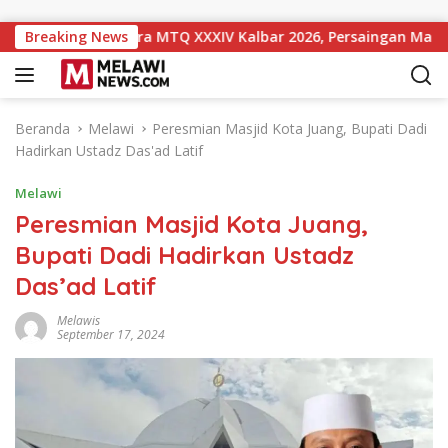
Langsung ke konten
t 10 Sementara MTQ XXXIV Kalbar 2026, Persaingan Masih Terbu
Breaking News
Beranda
Melawi
Peresmian Masjid Kota Juang, Bupati Dadi
Hadirkan Ustadz Das'ad Latif
Melawi
Peresmian Masjid Kota Juang,
Bupati Dadi Hadirkan Ustadz
Das’ad Latif
Melawis
September 17, 2024