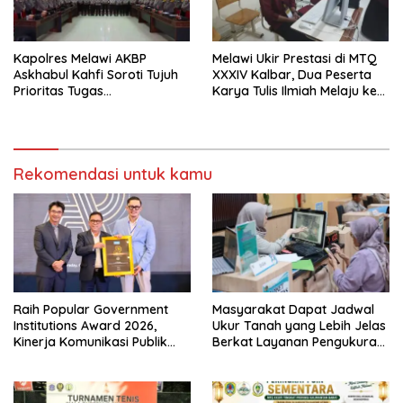
Kapolres Melawi AKBP
Melawi Ukir Prestasi di MTQ
Askhabul Kahfi Soroti Tujuh
XXXIV Kalbar, Dua Peserta
Prioritas Tugas
Karya Tulis Ilmiah Melaju ke
Bhabinkamtibmas
Babak Semifinal
Rekomendasi untuk kamu
Raih Popular Government
Masyarakat Dapat Jadwal
Institutions Award 2026,
Ukur Tanah yang Lebih Jelas
Kinerja Komunikasi Publik
Berkat Layanan Pengukuran
Kementerian ATR/BPN
Terjadwal
Kembali Diakui