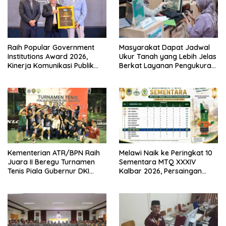
Raih Popular Government
Masyarakat Dapat Jadwal
Institutions Award 2026,
Ukur Tanah yang Lebih Jelas
Kinerja Komunikasi Publik
Berkat Layanan Pengukuran
Kementerian ATR/BPN
Terjadwal
Kembali Diakui
Kementerian ATR/BPN Raih
Melawi Naik ke Peringkat 10
Juara II Beregu Turnamen
Sementara MTQ XXXIV
Tenis Piala Gubernur DKI
Kalbar 2026, Persaingan
Jakarta 2026
Masih Terbuka