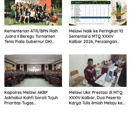
Kementerian ATR/BPN Raih
Melawi Naik ke Peringkat 10
Juara II Beregu Turnamen
Sementara MTQ XXXIV
Tenis Piala Gubernur DKI
Kalbar 2026, Persaingan
Jakarta 2026
Masih Terbuka
Kapolres Melawi AKBP
Melawi Ukir Prestasi di MTQ
Askhabul Kahfi Soroti Tujuh
XXXIV Kalbar, Dua Peserta
Prioritas Tugas
Karya Tulis Ilmiah Melaju ke
Bhabinkamtibmas
Babak Semifinal