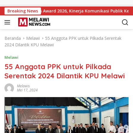
Langsung ke konten
 Institutions Award 2026, Kinerja Komunikasi Publik Kementeri
Breaking News
Beranda
Melawi
55 Anggota PPK untuk Pilkada Serentak
2024 Dilantik KPU Melawi
Melawi
55 Anggota PPK untuk Pilkada
Serentak 2024 Dilantik KPU Melawi
Melawis
Mei 17, 2024