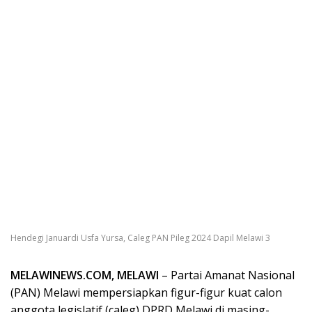
Hendegi Januardi Usfa Yursa, Caleg PAN Pileg 2024 Dapil Melawi 3
MELAWINEWS.COM, MELAWI
– Partai Amanat Nasional
(PAN) Melawi mempersiapkan figur-figur kuat calon
anggota legislatif (caleg) DPRD Melawi di masing-