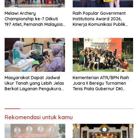
Melawi Archery
Raih Popular Government
Championship ke-7 Diikuti
Institutions Award 2026,
197 Atlet, Pemanah Malaysia
Kinerja Komunikasi Publik
Turut Ambil Bagian
Kementerian ATR/BPN
Kembali Diakui
Masyarakat Dapat Jadwal
Kementerian ATR/BPN Raih
Ukur Tanah yang Lebih Jelas
Juara II Beregu Turnamen
Berkat Layanan Pengukuran
Tenis Piala Gubernur DKI
Terjadwal
Jakarta 2026
Rekomendasi untuk kamu