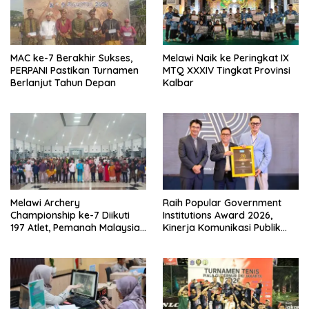
MAC ke-7 Berakhir Sukses,
Melawi Naik ke Peringkat IX
PERPANI Pastikan Turnamen
MTQ XXXIV Tingkat Provinsi
Berlanjut Tahun Depan
Kalbar
Melawi Archery
Raih Popular Government
Championship ke-7 Diikuti
Institutions Award 2026,
197 Atlet, Pemanah Malaysia
Kinerja Komunikasi Publik
Turut Ambil Bagian
Kementerian ATR/BPN
Kembali Diakui