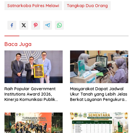
Satnarkoba Polres Melawi
Tangkap Dua Orang
Baca Juga
Raih Popular Government
Masyarakat Dapat Jadwal
Institutions Award 2026,
Ukur Tanah yang Lebih Jelas
Kinerja Komunikasi Publik
Berkat Layanan Pengukuran
Kementerian ATR/BPN
Terjadwal
Kembali Diakui