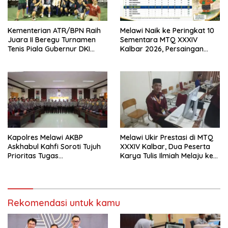
Kementerian ATR/BPN Raih
Melawi Naik ke Peringkat 10
Juara II Beregu Turnamen
Sementara MTQ XXXIV
Tenis Piala Gubernur DKI
Kalbar 2026, Persaingan
Jakarta 2026
Masih Terbuka
Kapolres Melawi AKBP
Melawi Ukir Prestasi di MTQ
Askhabul Kahfi Soroti Tujuh
XXXIV Kalbar, Dua Peserta
Prioritas Tugas
Karya Tulis Ilmiah Melaju ke
Bhabinkamtibmas
Babak Semifinal
Rekomendasi untuk kamu