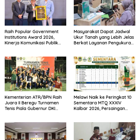
Raih Popular Government
Masyarakat Dapat Jadwal
Institutions Award 2026,
Ukur Tanah yang Lebih Jelas
Kinerja Komunikasi Publik
Berkat Layanan Pengukuran
Kementerian ATR/BPN
Terjadwal
Kembali Diakui
Kementerian ATR/BPN Raih
Melawi Naik ke Peringkat 10
Juara II Beregu Turnamen
Sementara MTQ XXXIV
Tenis Piala Gubernur DKI
Kalbar 2026, Persaingan
Jakarta 2026
Masih Terbuka