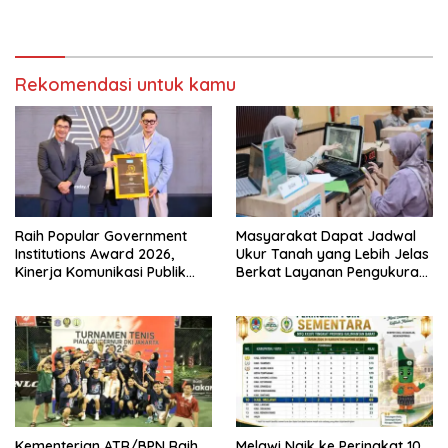
Bhabinkamtibmas
Babak Semifinal
Rekomendasi untuk kamu
Raih Popular Government
Masyarakat Dapat Jadwal
Institutions Award 2026,
Ukur Tanah yang Lebih Jelas
Kinerja Komunikasi Publik
Berkat Layanan Pengukuran
Kementerian ATR/BPN
Terjadwal
Kembali Diakui
Kementerian ATR/BPN Raih
Melawi Naik ke Peringkat 10