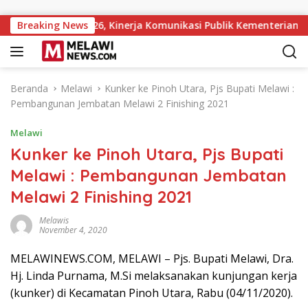
Langsung ke konten
ns Award 2026, Kinerja Komunikasi Publik Kementerian ATR/BPN
Breaking News
Beranda
Melawi
Kunker ke Pinoh Utara, Pjs Bupati Melawi :
Pembangunan Jembatan Melawi 2 Finishing 2021
Melawi
Kunker ke Pinoh Utara, Pjs Bupati
Melawi : Pembangunan Jembatan
Melawi 2 Finishing 2021
Melawis
November 4, 2020
MELAWINEWS.COM, MELAWI – Pjs. Bupati Melawi, Dra.
Hj. Linda Purnama, M.Si melaksanakan kunjungan kerja
(kunker) di Kecamatan Pinoh Utara, Rabu (04/11/2020).