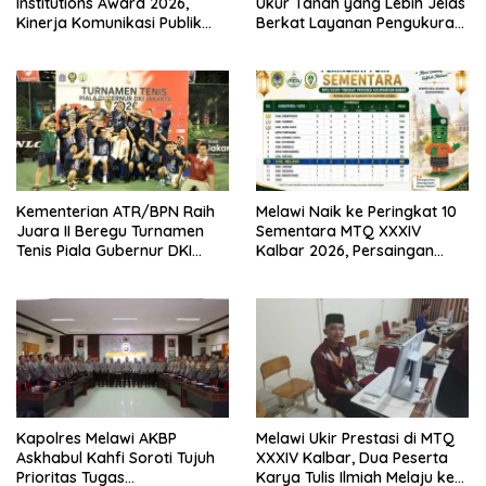
Institutions Award 2026,
Ukur Tanah yang Lebih Jelas
Kinerja Komunikasi Publik
Berkat Layanan Pengukuran
Kementerian ATR/BPN
Terjadwal
Kembali Diakui
Kementerian ATR/BPN Raih
Melawi Naik ke Peringkat 10
Juara II Beregu Turnamen
Sementara MTQ XXXIV
Tenis Piala Gubernur DKI
Kalbar 2026, Persaingan
Jakarta 2026
Masih Terbuka
Kapolres Melawi AKBP
Melawi Ukir Prestasi di MTQ
Askhabul Kahfi Soroti Tujuh
XXXIV Kalbar, Dua Peserta
Prioritas Tugas
Karya Tulis Ilmiah Melaju ke