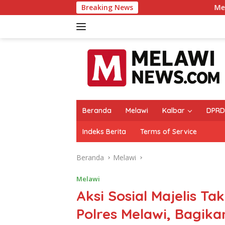
Langsung
Breaking News
Melawi Naik ke Peringk
ke
konten
Beranda
Melawi
Kalbar
DPRD
Indeks Berita
Terms of Service
Beranda
Melawi
Melawi
Aksi Sosial Majelis T
Polres Melawi, Bagik