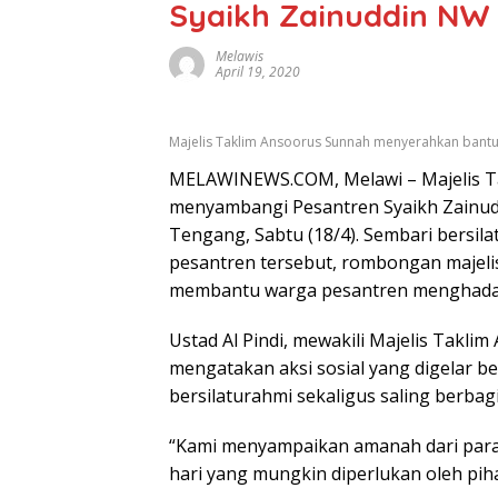
Syaikh Zainuddin NW
Melawis
April 19, 2020
Majelis Taklim Ansoorus Sunnah menyerahkan bant
MELAWINEWS.COM, Melawi – Majelis T
menyambangi Pesantren Syaikh Zainud
Tengang, Sabtu (18/4). Sembari bersil
pesantren tersebut, rombongan majeli
membantu warga pesantren menghadap
Ustad Al Pindi, mewakili Majelis Takl
mengatakan aksi sosial yang digelar b
bersilaturahmi sekaligus saling berba
“Kami menyampaikan amanah dari para
hari yang mungkin diperlukan oleh pih