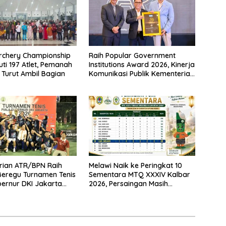
rchery Championship
Raih Popular Government
uti 197 Atlet, Pemanah
Institutions Award 2026, Kinerja
 Turut Ambil Bagian
Komunikasi Publik Kementerian
ATR/BPN Kembali Diakui
rian ATR/BPN Raih
Melawi Naik ke Peringkat 10
 Beregu Turnamen Tenis
Sementara MTQ XXXIV Kalbar
bernur DKI Jakarta
2026, Persaingan Masih
Terbuka