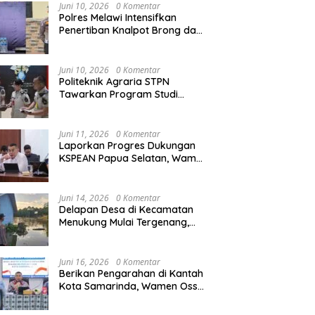
Juni 10, 2026
0 Komentar
Polres Melawi Intensifkan
Penertiban Knalpot Brong dan
Balap Liar, Libatkan Peran
Orang Tua
Juni 10, 2026
0 Komentar
Politeknik Agraria STPN
Tawarkan Program Studi
Khusus di Bidang Agraria,
Pertanahan, dan Tata Ruang
Juni 11, 2026
0 Komentar
Laporkan Progres Dukungan
KSPEAN Papua Selatan, Wamen
Ossy Tegaskan Landasan Kuat
untuk Agenda Pembangunan
Nasional
Juni 14, 2026
0 Komentar
Delapan Desa di Kecamatan
Menukung Mulai Tergenang,
Warga Diminta Siaga Banjir
Juni 16, 2026
0 Komentar
Berikan Pengarahan di Kantah
Kota Samarinda, Wamen Ossy:
ATR/BPN Harus Jadi Solusi
Atas Pembangunan di