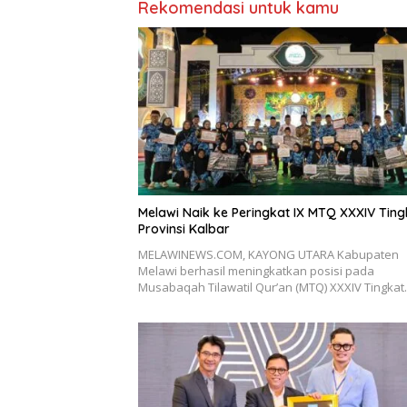
Rekomendasi untuk kamu
Melawi Naik ke Peringkat IX MTQ XXXIV Ting
Provinsi Kalbar
MELAWINEWS.COM, KAYONG UTARA Kabupaten
Melawi berhasil meningkatkan posisi pada
Musabaqah Tilawatil Qur’an (MTQ) XXXIV Tingka