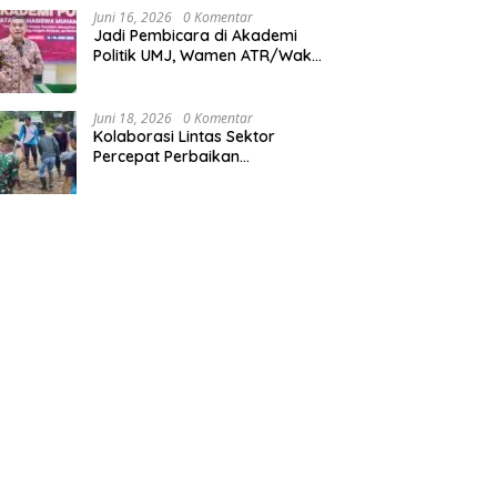
Kalimantan Timur
Juni 16, 2026
0 Komentar
Jadi Pembicara di Akademi
Politik UMJ, Wamen ATR/Waka
BPN: Pertanahan Berperan
Strategis dalam Mendukung
Asta Cita Presiden
Juni 18, 2026
0 Komentar
Kolaborasi Lintas Sektor
Percepat Perbaikan
Infrastruktur di Tanah Pinoh di
Tengah Efisiensi Fiskal