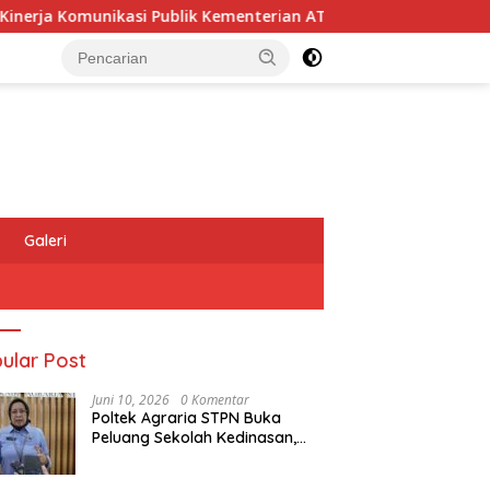
asi Publik Kementerian ATR/BPN Kembali Diakui
Masyara
Galeri
ular Post
Juni 10, 2026
0 Komentar
Poltek Agraria STPN Buka
Peluang Sekolah Kedinasan,
Jaring Generasi Muda yang
Berminat di Bidang