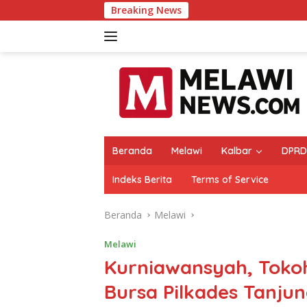
Langsung
Breaking News
Raih
ke
konten
Beranda
Melawi
Kalbar
DPRD
Indeks Berita
Terms of Service
Beranda
Melawi
Melawi
Kurniawansyah, Toko
Bursa Pilkades Tanju