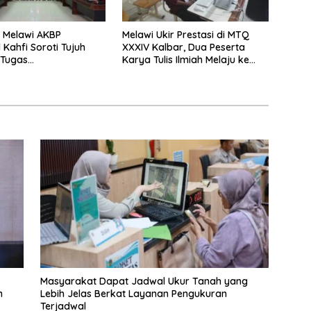
 Melawi AKBP
Melawi Ukir Prestasi di MTQ
 Kahfi Soroti Tujuh
XXXIV Kalbar, Dua Peserta
 Tugas
Karya Tulis Ilmiah Melaju ke
amtibmas
Babak Semifinal
Masyarakat Dapat Jadwal Ukur Tanah yang
n
Lebih Jelas Berkat Layanan Pengukuran
Terjadwal