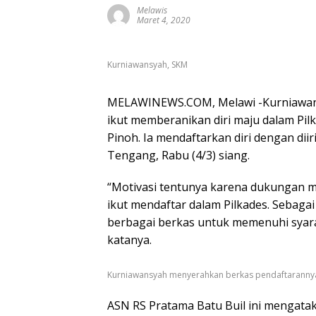
Melawis
Maret 4, 2020
Kurniawansyah, SKM
MELAWINEWS.COM, Melawi -Kurniawans
ikut memberanikan diri maju dalam P
Pinoh. Ia mendaftarkan diri dengan di
Tengang, Rabu (4/3) siang.
“Motivasi tentunya karena dukungan m
ikut mendaftar dalam Pilkades. Sebag
berbagai berkas untuk memenuhi syarat
katanya.
Kurniawansyah menyerahkan berkas pendaftarannya
ASN RS Pratama Batu Buil ini mengat