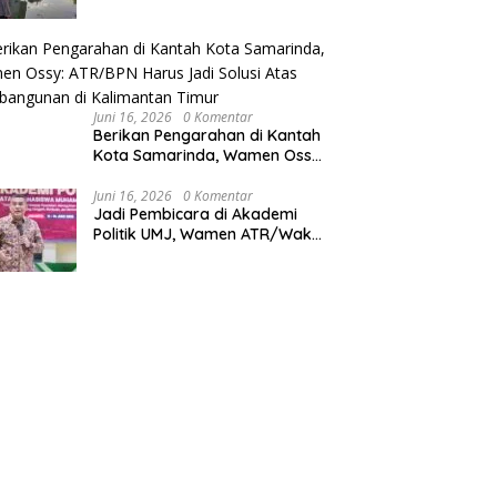
Warga Diminta Siaga Banjir
Juni 16, 2026
0 Komentar
Berikan Pengarahan di Kantah
Kota Samarinda, Wamen Ossy:
ATR/BPN Harus Jadi Solusi
Atas Pembangunan di
Juni 16, 2026
0 Komentar
Jadi Pembicara di Akademi
Kalimantan Timur
Politik UMJ, Wamen ATR/Waka
BPN: Pertanahan Berperan
Strategis dalam Mendukung
Asta Cita Presiden