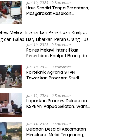
Agraria/Pertanahan dan Tata
Juni 10, 2026
0 Komentar
Ruang
Urus Sendiri Tanpa Perantara,
Masyarakat Rasakan
Perubahan Layanan
Pertanahan
Juni 10, 2026
0 Komentar
Polres Melawi Intensifkan
Penertiban Knalpot Brong dan
Balap Liar, Libatkan Peran
Orang Tua
Juni 10, 2026
0 Komentar
Politeknik Agraria STPN
Tawarkan Program Studi
Khusus di Bidang Agraria,
Pertanahan, dan Tata Ruang
Juni 11, 2026
0 Komentar
Laporkan Progres Dukungan
KSPEAN Papua Selatan, Wamen
Ossy Tegaskan Landasan Kuat
untuk Agenda Pembangunan
Nasional
Juni 14, 2026
0 Komentar
Delapan Desa di Kecamatan
Menukung Mulai Tergenang,