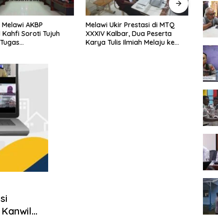
 Melawi AKBP
Melawi Ukir Prestasi di MTQ
Melaw
 Kahfi Soroti Tujuh
XXXIV Kalbar, Dua Peserta
Seme
 Tugas
Karya Tulis Ilmiah Melaju ke
Tingk
amtibmas
Babak Semifinal
si
 Kanwil