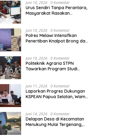
Agraria/Pertanahan dan Tata
Juni 10, 2026
0 Komentar
Ruang
Urus Sendiri Tanpa Perantara,
Masyarakat Rasakan
i Tempati Peringkat ke-11
Semarak HUT RI ke-81,
S
Perubahan Layanan
ntara pada MTQ XXXIV
Pedagang Musiman Atribut
T
Pertanahan
at Provinsi Kalbar 2026
Merah Putih Padati Nanga
d
Juni 10, 2026
0 Komentar
Pinoh
B
Polres Melawi Intensifkan
Penertiban Knalpot Brong dan
Balap Liar, Libatkan Peran
Orang Tua
Juni 10, 2026
0 Komentar
Politeknik Agraria STPN
Tawarkan Program Studi
Khusus di Bidang Agraria,
Pertanahan, dan Tata Ruang
Juni 11, 2026
0 Komentar
Laporkan Progres Dukungan
KSPEAN Papua Selatan, Wamen
Ossy Tegaskan Landasan Kuat
untuk Agenda Pembangunan
Nasional
Juni 14, 2026
0 Komentar
Delapan Desa di Kecamatan
Menukung Mulai Tergenang,
Warga Diminta Siaga Banjir