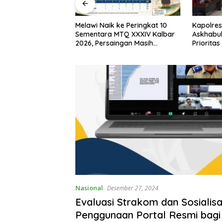
I, Bupati Melawi
Melawi Naik ke Peringkat 10
Kapolres
n Pemasangan
Sementara MTQ XXXIV Kalbar
Askhabul
ngga Pengibaran
2026, Persaingan Masih
Prioritas
Terbuka
Bhabink
Nasional
Desember 27, 2024
Evaluasi Strakom dan Sosialisa
Penggunaan Portal Resmi bagi