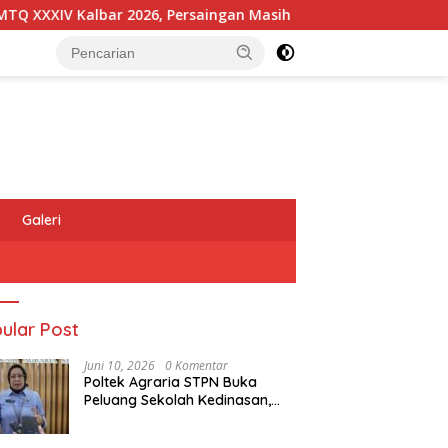
IV Kalbar 2026, Persaingan Masih Terbuka
Kapolres Me
Galeri
ular Post
Juni 10, 2026
0 Komentar
Poltek Agraria STPN Buka
Peluang Sekolah Kedinasan,
Jaring Generasi Muda yang
Berminat di Bidang