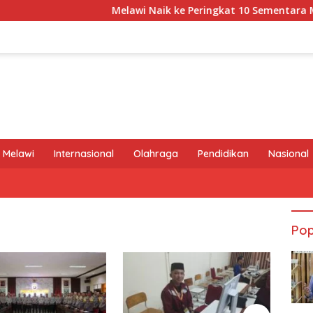
Melawi Naik ke Peringkat 10 Sementara MTQ XXX
 Melawi
Internasional
Olahraga
Pendidikan
Nasional
Pop