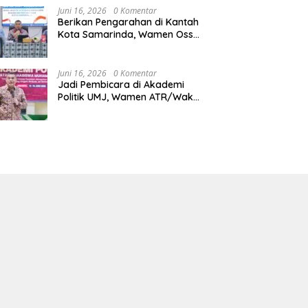
Juni 16, 2026
0 Komentar
Berikan Pengarahan di Kantah
Kota Samarinda, Wamen Ossy:
ATR/BPN Harus Jadi Solusi
Atas Pembangunan di
Kalimantan Timur
Juni 16, 2026
0 Komentar
Jadi Pembicara di Akademi
Politik UMJ, Wamen ATR/Waka
BPN: Pertanahan Berperan
Strategis dalam Mendukung
Asta Cita Presiden