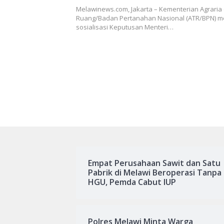
dan Kantah, Karo Humas Teka
Melawinews.com, Jakarta – Kementerian Agraria
Jajaran Isi Ruang Maya dengan
Ruang/Badan Pertanahan Nasional (ATR/BPN) m
sosialisasi Keputusan Menteri…
Positif
Empat Perusahaan Sawit dan Satu
Pabrik di Melawi Beroperasi Tanpa
HGU, Pemda Cabut IUP
Polres Melawi Minta Warga