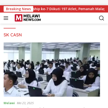
Langsung ke konten
Archery Championship ke-7 Diikuti 197 Atlet, Pemanah Malaysi
Breaking News
SK CASN
Melawi
Mei 23, 2025