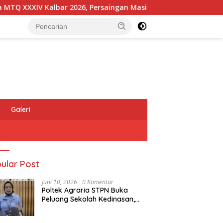
XXIV Kalbar 2026, Persaingan Masih Terbuka
Kapolres 
Galeri
ular Post
Juni 10, 2026
0 Komentar
Poltek Agraria STPN Buka
Peluang Sekolah Kedinasan,
Jaring Generasi Muda yang
Berminat di Bidang