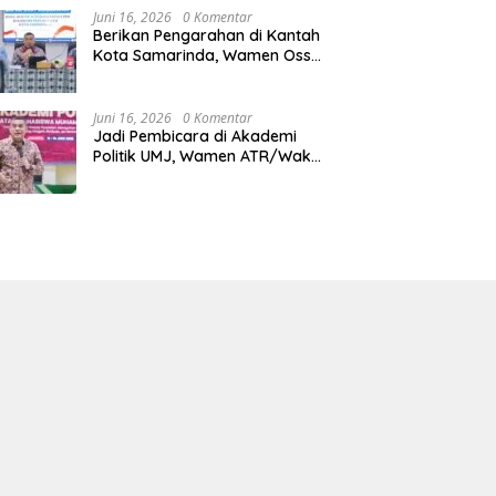
Juni 16, 2026
0 Komentar
Berikan Pengarahan di Kantah
Kota Samarinda, Wamen Ossy:
ATR/BPN Harus Jadi Solusi
Atas Pembangunan di
Kalimantan Timur
Juni 16, 2026
0 Komentar
Jadi Pembicara di Akademi
Politik UMJ, Wamen ATR/Waka
BPN: Pertanahan Berperan
Strategis dalam Mendukung
Asta Cita Presiden