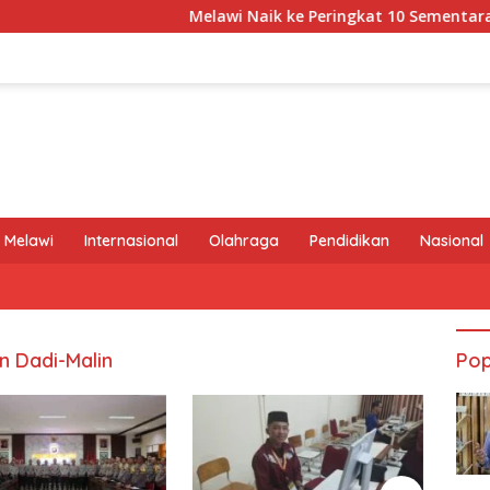
Melawi Naik ke Peringkat 10 Sementara MTQ X
 Melawi
Internasional
Olahraga
Pendidikan
Nasional
 Dadi-Malin
Pop