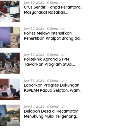
Agraria/Pertanahan dan Tata
Juni 10, 2026
0 Komentar
Ruang
Urus Sendiri Tanpa Perantara,
Masyarakat Rasakan
i Tempati Peringkat ke-11
Semarak HUT RI ke-81,
S
Perubahan Layanan
ntara pada MTQ XXXIV
Pedagang Musiman Atribut
T
Pertanahan
at Provinsi Kalbar 2026
Merah Putih Padati Nanga
d
Juni 10, 2026
0 Komentar
Pinoh
B
Polres Melawi Intensifkan
Penertiban Knalpot Brong dan
Balap Liar, Libatkan Peran
Orang Tua
Juni 10, 2026
0 Komentar
Politeknik Agraria STPN
Tawarkan Program Studi
Khusus di Bidang Agraria,
Pertanahan, dan Tata Ruang
Juni 11, 2026
0 Komentar
Laporkan Progres Dukungan
KSPEAN Papua Selatan, Wamen
Ossy Tegaskan Landasan Kuat
untuk Agenda Pembangunan
Nasional
Juni 14, 2026
0 Komentar
Delapan Desa di Kecamatan
Menukung Mulai Tergenang,
Warga Diminta Siaga Banjir