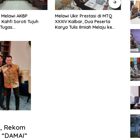
 Melawi AKBP
Melawi Ukir Prestasi di MTQ
Melaw
 Kahfi Soroti Tujuh
XXXIV Kalbar, Dua Peserta
Seme
 Tugas
Karya Tulis Ilmiah Melaju ke
Tingk
amtibmas
Babak Semifinal
s, Rekom
 “DAMAI”