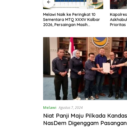
I, Bupati Melawi
Melawi Naik ke Peringkat 10
Kapolres
n Pemasangan
Sementara MTQ XXXIV Kalbar
Askhabul
ngga Pengibaran
2026, Persaingan Masih
Prioritas
Terbuka
Bhabink
Melawi
Agustus 7, 2024
Niat Panji Maju Pilkada Kanda
NasDem Digenggam Pasangan