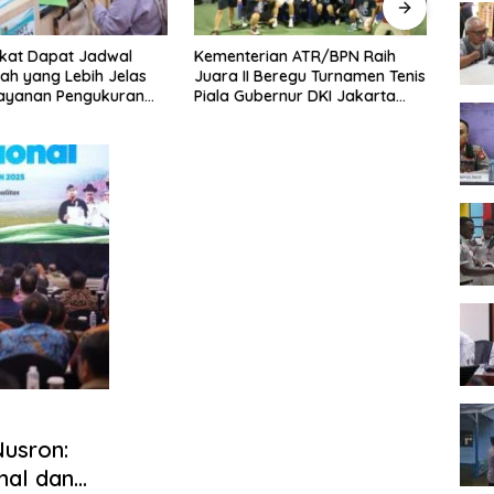
kat Dapat Jadwal
Kementerian ATR/BPN Raih
Melaw
ah yang Lebih Jelas
Juara II Beregu Turnamen Tenis
Seme
Layanan Pengukuran
Piala Gubernur DKI Jakarta
2026,
l
2026
Terb
Nusron:
mal dan