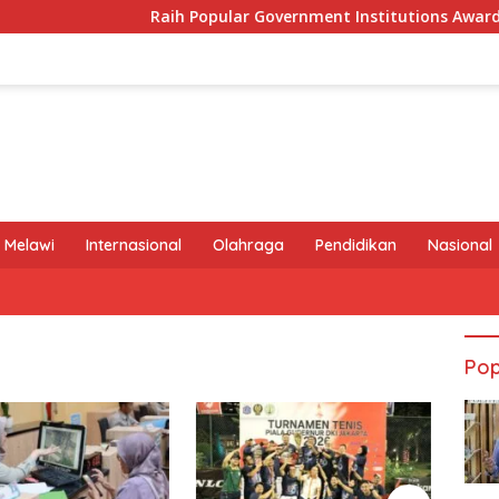
Raih Popular Government Institutions Award 2026, 
 Melawi
Internasional
Olahraga
Pendidikan
Nasional
Pop