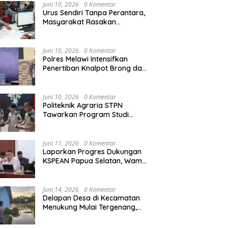
Agraria/Pertanahan dan Tata
Juni 10, 2026
0 Komentar
Ruang
Urus Sendiri Tanpa Perantara,
Masyarakat Rasakan
i Naik ke Peringkat 10
Kapolres Melawi AKBP
M
Perubahan Layanan
ntara MTQ XXXIV Kalbar
Askhabul Kahfi Soroti Tujuh
X
Pertanahan
 Persaingan Masih
Prioritas Tugas
Ka
Juni 10, 2026
0 Komentar
uka
Bhabinkamtibmas
B
Polres Melawi Intensifkan
Penertiban Knalpot Brong dan
Balap Liar, Libatkan Peran
Orang Tua
Juni 10, 2026
0 Komentar
Politeknik Agraria STPN
Tawarkan Program Studi
Khusus di Bidang Agraria,
Pertanahan, dan Tata Ruang
Juni 11, 2026
0 Komentar
Laporkan Progres Dukungan
KSPEAN Papua Selatan, Wamen
Ossy Tegaskan Landasan Kuat
untuk Agenda Pembangunan
Nasional
Juni 14, 2026
0 Komentar
Delapan Desa di Kecamatan
Menukung Mulai Tergenang,
Warga Diminta Siaga Banjir