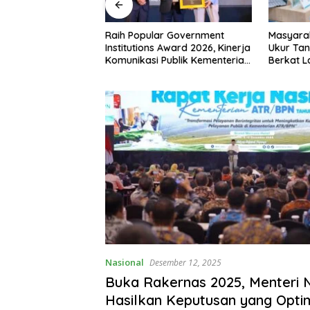
 RI ke-81,
Raih Popular Government
Masyara
siman Atribut
Institutions Award 2026, Kinerja
Ukur Tan
 Padati Nanga
Komunikasi Publik Kementerian
Berkat 
ATR/BPN Kembali Diakui
Terjadwa
Nasional
Desember 12, 2025
Buka Rakernas 2025, Menteri 
Hasilkan Keputusan yang Opti