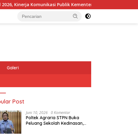
Kinerja Komunikasi Publik Kementerian ATR/BPN Kembali Diakui
Galeri
ular Post
Juni 10, 2026
0 Komentar
Poltek Agraria STPN Buka
Peluang Sekolah Kedinasan,
Jaring Generasi Muda yang
Berminat di Bidang