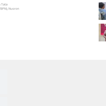
an
 Tata
t
/BPN), Nusron