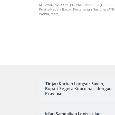
Berkualitas untuk Meningkatk
MELAWINEWS.COM, Jakarta – Menteri Agraria dan
Pelayanan kepada Masyaraka
Ruang/Kepala Badan Pertanahan Nasional (ATR
Wahid, resmi…
Tinjau Korban Longsor Sayan,
Bupati Segera Koordinasi dengan
Provinsi
Irfan Sampaikan Logistik Jadi