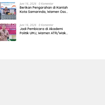
Juni 16, 2026
0 Komentar
Berikan Pengarahan di Kantah
Kota Samarinda, Wamen Ossy:
ATR/BPN Harus Jadi Solusi
Atas Pembangunan di
Kalimantan Timur
Juni 16, 2026
0 Komentar
Jadi Pembicara di Akademi
Politik UMJ, Wamen ATR/Waka
BPN: Pertanahan Berperan
Strategis dalam Mendukung
Asta Cita Presiden