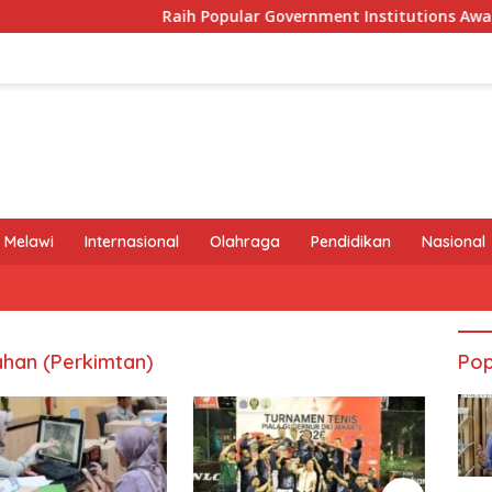
Raih Popular Government Institutions Award 2026
 Melawi
Internasional
Olahraga
Pendidikan
Nasional
han (Perkimtan)
Pop