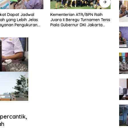
kat Dapat Jadwal
Kementerian ATR/BPN Raih
Melaw
ah yang Lebih Jelas
Juara II Beregu Turnamen Tenis
Seme
Layanan Pengukuran
Piala Gubernur DKI Jakarta
2026,
l
2026
Terb
percantik,
ah