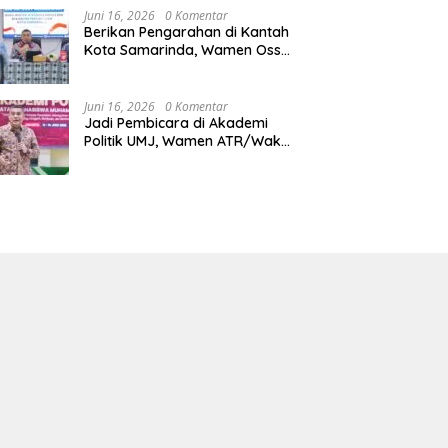
Juni 16, 2026
0 Komentar
Berikan Pengarahan di Kantah
Kota Samarinda, Wamen Ossy:
ATR/BPN Harus Jadi Solusi
Atas Pembangunan di
Kalimantan Timur
Juni 16, 2026
0 Komentar
Jadi Pembicara di Akademi
Politik UMJ, Wamen ATR/Waka
BPN: Pertanahan Berperan
Strategis dalam Mendukung
Asta Cita Presiden