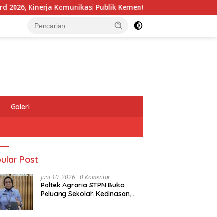
, Kinerja Komunikasi Publik Kementerian ATR/BPN Kembali Diaku
Galeri
ular Post
Juni 10, 2026
0 Komentar
Poltek Agraria STPN Buka
Peluang Sekolah Kedinasan,
Jaring Generasi Muda yang
Berminat di Bidang