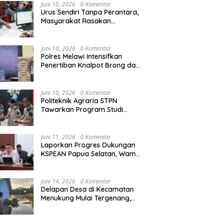
Agraria/Pertanahan dan Tata
Juni 10, 2026
0 Komentar
Ruang
Urus Sendiri Tanpa Perantara,
Masyarakat Rasakan
i Naik ke Peringkat 10
Kapolres Melawi AKBP
M
Perubahan Layanan
ntara MTQ XXXIV Kalbar
Askhabul Kahfi Soroti Tujuh
X
Pertanahan
 Persaingan Masih
Prioritas Tugas
Ka
Juni 10, 2026
0 Komentar
uka
Bhabinkamtibmas
B
Polres Melawi Intensifkan
Penertiban Knalpot Brong dan
Balap Liar, Libatkan Peran
Orang Tua
Juni 10, 2026
0 Komentar
Politeknik Agraria STPN
Tawarkan Program Studi
Khusus di Bidang Agraria,
Pertanahan, dan Tata Ruang
Juni 11, 2026
0 Komentar
Laporkan Progres Dukungan
KSPEAN Papua Selatan, Wamen
Ossy Tegaskan Landasan Kuat
untuk Agenda Pembangunan
Nasional
Juni 14, 2026
0 Komentar
Delapan Desa di Kecamatan
Menukung Mulai Tergenang,
Warga Diminta Siaga Banjir