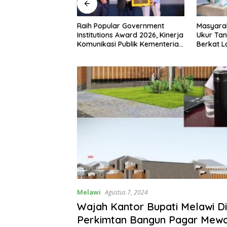
 RI ke-81,
Raih Popular Government
Masyara
siman Atribut
Institutions Award 2026, Kinerja
Ukur Tan
 Padati Nanga
Komunikasi Publik Kementerian
Berkat 
ATR/BPN Kembali Diakui
Terjadwa
Melawi
Agustus 7, 2024
Wajah Kantor Bupati Melawi Di
Perkimtan Bangun Pagar Mew