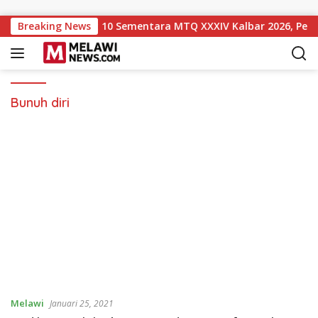
Langsung ke konten
i Naik ke Peringkat 10 Sementara MTQ XXXIV Kalbar 2026, Pers
Breaking News
Bunuh diri
Melawi
Januari 25, 2021