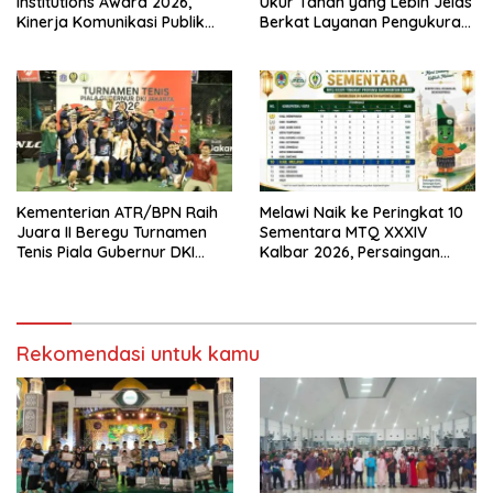
Institutions Award 2026,
Ukur Tanah yang Lebih Jelas
Kinerja Komunikasi Publik
Berkat Layanan Pengukuran
Kementerian ATR/BPN
Terjadwal
Kembali Diakui
Kementerian ATR/BPN Raih
Melawi Naik ke Peringkat 10
Juara II Beregu Turnamen
Sementara MTQ XXXIV
Tenis Piala Gubernur DKI
Kalbar 2026, Persaingan
Jakarta 2026
Masih Terbuka
Rekomendasi untuk kamu