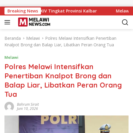
Langsung ke konten
t IX MTQ XXXIV Tingkat Provinsi Kalbar
Breaking News
Melawi Archery 
Beranda
Melawi
Polres Melawi Intensifkan Penertiban
Knalpot Brong dan Balap Liar, Libatkan Peran Orang Tua
Melawi
Polres Melawi Intensifkan
Penertiban Knalpot Brong dan
Balap Liar, Libatkan Peran Orang
Tua
Bahrum Sirait
Juni 10, 2026