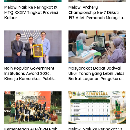
Melawi Naik ke Peringkat IX
Melawi Archery
MTQ XXXIV Tingkat Provinsi
Championship ke-7 Diikuti
Kalbar
197 Atlet, Pemanah Malaysia
Turut Ambil Bagian
Raih Popular Government
Masyarakat Dapat Jadwal
Institutions Award 2026,
Ukur Tanah yang Lebih Jelas
Kinerja Komunikasi Publik
Berkat Layanan Pengukuran
Kementerian ATR/BPN
Terjadwal
Kembali Diakui
Kementerian ATR/BPN Raih
Melawi Naik ke Peringkat 10