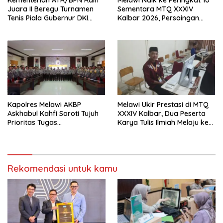
Kementerian ATR/BPN Raih
Melawi Naik ke Peringkat 10
Juara II Beregu Turnamen
Sementara MTQ XXXIV
Tenis Piala Gubernur DKI
Kalbar 2026, Persaingan
Jakarta 2026
Masih Terbuka
Kapolres Melawi AKBP
Melawi Ukir Prestasi di MTQ
Askhabul Kahfi Soroti Tujuh
XXXIV Kalbar, Dua Peserta
Prioritas Tugas
Karya Tulis Ilmiah Melaju ke
Bhabinkamtibmas
Babak Semifinal
Rekomendasi untuk kamu