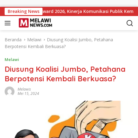
Langsung ke konten
titutions Award 2026, Kinerja Komunikasi Publik Kementerian 
Breaking News
Beranda
Melawi
Diusung Koalisi Jumbo, Petahana
Berpotensi Kembali Berkuasa?
Melawi
Diusung Koalisi Jumbo, Petahana
Berpotensi Kembali Berkuasa?
Melawis
Mei 15, 2024