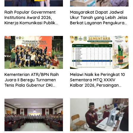
Raih Popular Government
Masyarakat Dapat Jadwal
Institutions Award 2026,
Ukur Tanah yang Lebih Jelas
Kinerja Komunikasi Publik
Berkat Layanan Pengukuran
Kementerian ATR/BPN
Terjadwal
Kembali Diakui
Kementerian ATR/BPN Raih
Melawi Naik ke Peringkat 10
Juara II Beregu Turnamen
Sementara MTQ XXXIV
Tenis Piala Gubernur DKI
Kalbar 2026, Persaingan
Jakarta 2026
Masih Terbuka