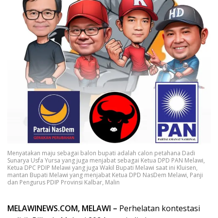
Menyatakan maju sebagai balon bupati adalah calon petahana Dadi
Sunarya Usfa Yursa yang juga menjabat sebagai Ketua DPD PAN Melawi,
Ketua DPC PDIP Melawi yang juga Wakil Bupati Melawi saat ini Kluisen,
mantan Bupati Melawi yang menjabat Ketua DPD NasDem Melawi, Panji
dan Pengurus PDIP Provinsi Kalbar, Malin
MELAWINEWS.COM, MELAWI –
Perhelatan kontestasi