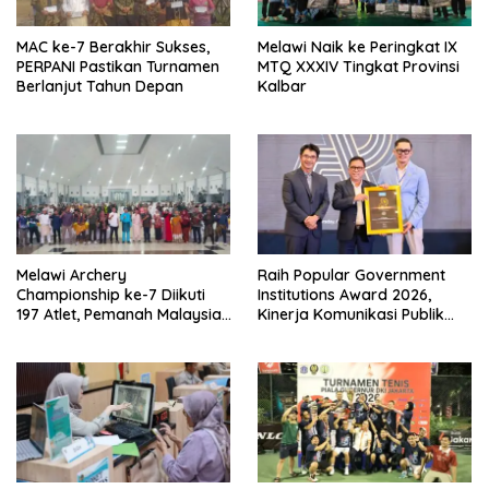
MAC ke-7 Berakhir Sukses,
Melawi Naik ke Peringkat IX
PERPANI Pastikan Turnamen
MTQ XXXIV Tingkat Provinsi
Berlanjut Tahun Depan
Kalbar
Melawi Archery
Raih Popular Government
Championship ke-7 Diikuti
Institutions Award 2026,
197 Atlet, Pemanah Malaysia
Kinerja Komunikasi Publik
Turut Ambil Bagian
Kementerian ATR/BPN
Kembali Diakui