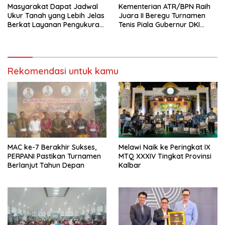
Masyarakat Dapat Jadwal
Kementerian ATR/BPN Raih
Ukur Tanah yang Lebih Jelas
Juara II Beregu Turnamen
Berkat Layanan Pengukuran
Tenis Piala Gubernur DKI
Terjadwal
Jakarta 2026
Rekomendasi untuk kamu
MAC ke-7 Berakhir Sukses,
Melawi Naik ke Peringkat IX
PERPANI Pastikan Turnamen
MTQ XXXIV Tingkat Provinsi
Berlanjut Tahun Depan
Kalbar