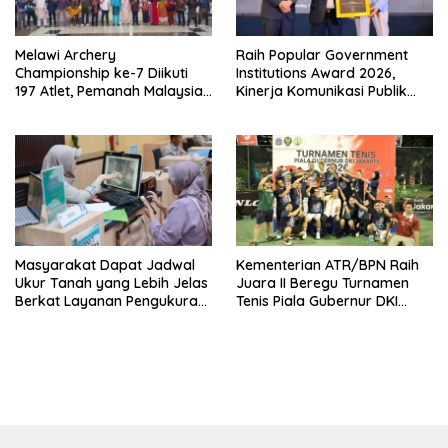
Melawi Archery
Raih Popular Government
Championship ke-7 Diikuti
Institutions Award 2026,
197 Atlet, Pemanah Malaysia
Kinerja Komunikasi Publik
Turut Ambil Bagian
Kementerian ATR/BPN
Kembali Diakui
Masyarakat Dapat Jadwal
Kementerian ATR/BPN Raih
Ukur Tanah yang Lebih Jelas
Juara II Beregu Turnamen
Berkat Layanan Pengukuran
Tenis Piala Gubernur DKI
Terjadwal
Jakarta 2026