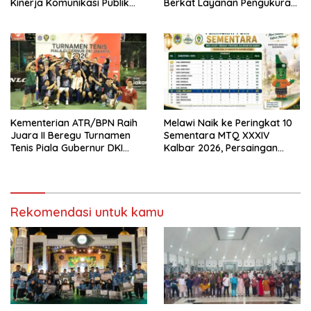
Kinerja Komunikasi Publik
Berkat Layanan Pengukuran
Kementerian ATR/BPN
Terjadwal
Kembali Diakui
Kementerian ATR/BPN Raih
Melawi Naik ke Peringkat 10
Juara II Beregu Turnamen
Sementara MTQ XXXIV
Tenis Piala Gubernur DKI
Kalbar 2026, Persaingan
Jakarta 2026
Masih Terbuka
Rekomendasi untuk kamu