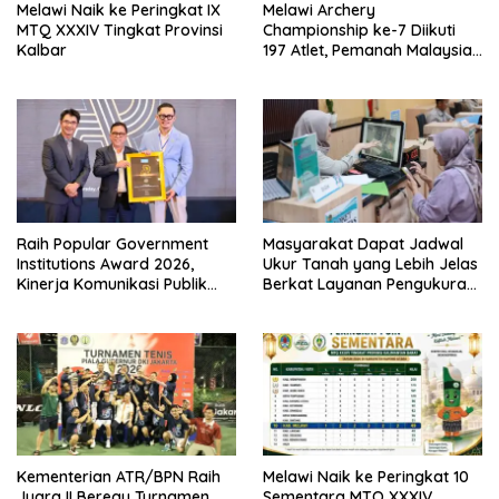
Melawi Naik ke Peringkat IX
Melawi Archery
MTQ XXXIV Tingkat Provinsi
Championship ke-7 Diikuti
Kalbar
197 Atlet, Pemanah Malaysia
Turut Ambil Bagian
Raih Popular Government
Masyarakat Dapat Jadwal
Institutions Award 2026,
Ukur Tanah yang Lebih Jelas
Kinerja Komunikasi Publik
Berkat Layanan Pengukuran
Kementerian ATR/BPN
Terjadwal
Kembali Diakui
Kementerian ATR/BPN Raih
Melawi Naik ke Peringkat 10
Juara II Beregu Turnamen
Sementara MTQ XXXIV