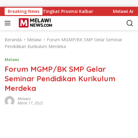
Langsung ke konten
X MTQ XXXIV Tingkat Provinsi Kalbar
Breaking News
Melawi Archery Cha
Beranda
Melawi
Forum MGMP/BK SMP Gelar Seminar
Pendidikan Kurikulum Merdeka
Melawi
Forum MGMP/BK SMP Gelar
Seminar Pendidikan Kurikulum
Merdeka
Melawis
Maret 17, 2022