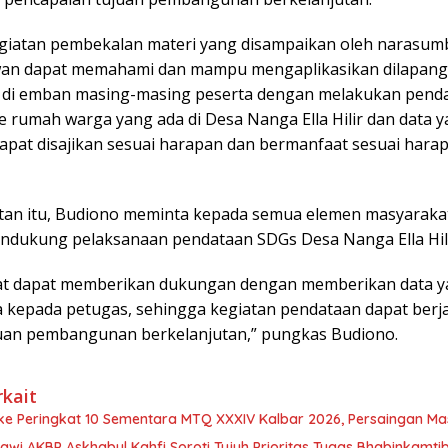
egiatan pembekalan materi yang disampaikan oleh narasumb
wan dapat memahami dan mampu mengaplikasikan dilapang
 di emban masing-masing peserta dengan melakukan pend
e rumah warga yang ada di Desa Nanga Ella Hilir dan data 
apat disajikan sesuai harapan dan bermanfaat sesuai harap
an itu, Budiono meminta kepada semua elemen masyaraka
mendukung pelaksanaan pendataan SDGs Desa Nanga Ella Hili
at dapat memberikan dukungan dengan memberikan data 
 kepada petugas, sehingga kegiatan pendataan dapat berja
uan pembangunan berkelanjutan,” pungkas Budiono.
rkait
 ke Peringkat 10 Sementara MTQ XXXIV Kalbar 2026, Persaingan Ma
awi AKBP Askhabul Kahfi Soroti Tujuh Prioritas Tugas Bhabinkamt