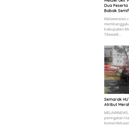
Melawi Ukir 
Dua Peserta 
Babak Semif
Melawinews.co
membanggakan
Kabupaten Me
Tilawatil…
Semarak HUT
Atribut Mera
MELAWINEWS.
peringatan Ha
Kemerdekaan 