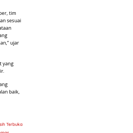
er, tim
an sesuai
ataan
yang
an,” ujar
t yang
r.
yang
lan baik,
sih Terbuka
ibmas