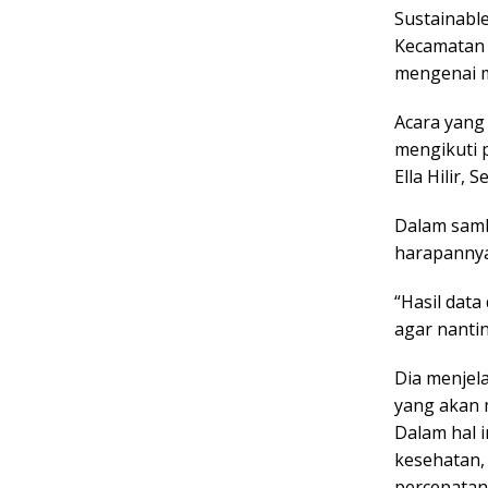
Sustainabl
Kecamatan 
mengenai m
Acara yang 
mengikuti 
Ella Hilir,
Dalam samb
harapannya
“Hasil data
agar nanti
Dia menjel
yang akan 
Dalam hal 
kesehatan,
percepatan