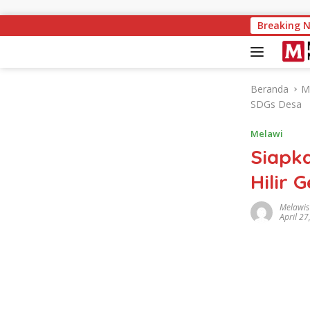
Langsung ke konten
Melawi Naik k
Breaking 
Beranda
M
SDGs Desa
Melawi
Siapk
Hilir 
Melawis
April 27