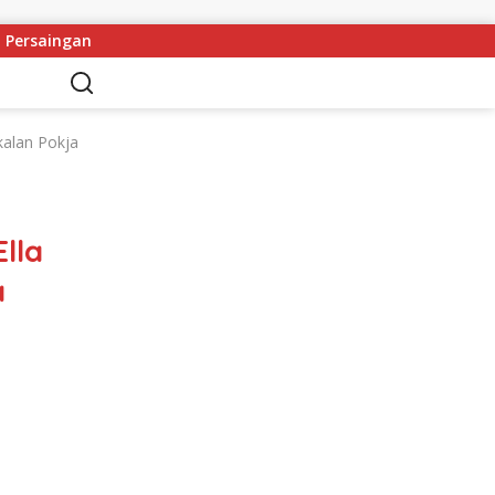
Masih Terbuka
Kapolres Melawi AKBP Askhabul Kahfi Sor
kalan Pokja
lla
a