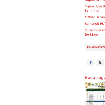
Melawi Ukir 
Semifinal
Melawi Tempa
Semarak HUT
Suasana Kem
Berkibar
Pembekala
Baca Jug