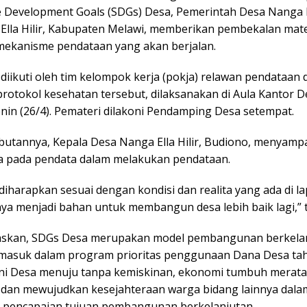
e Development Goals (SDGs) Desa, Pemerintah Desa Nanga El
Ella Hilir, Kabupaten Melawi, memberikan pembekalan mate
ekanisme pendataan yang akan berjalan.
diikuti oleh tim kelompok kerja (pokja) relawan pendataan 
protokol kesehatan tersebut, dilaksanakan di Aula Kantor 
 Senin (26/4). Pemateri dilakoni Pendamping Desa setempat.
utannya, Kepala Desa Nanga Ella Hilir, Budiono, menyamp
 pada pendata dalam melakukan pendataan.
 diharapkan sesuai dengan kondisi dan realita yang ada di l
nya menjadi bahan untuk membangun desa lebih baik lagi,” 
askan, SDGs Desa merupakan model pembangunan berkela
masuk dalam program prioritas penggunaan Dana Desa tah
ini Desa menuju tanpa kemiskinan, ekonomi tumbuh merata,
 dan mewujudkan kesejahteraan warga bidang lainnya dala
 pencapaian tujuan pembangunan berkelanjutan.