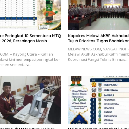
 ke Peringkat 10 Sementara MTQ
Kapolres Melawi AKBP Askhabul 
 2026, Persaingan Masih
Tujuh Prioritas Tugas Bhabink
MELAWINEWS.COM, NANGA PINOH –
OM, – Kayong Utara – Kafilah
Melawi AKBP Askhabul Kahfi mem
awi kini menempati peringkat ke-
Koordinasi Fungsi Teknis Binmas…
semen sementara…