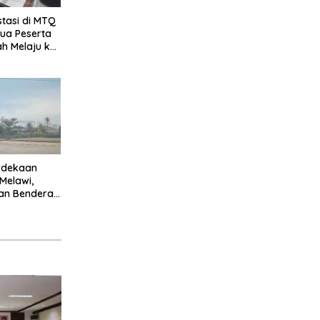
stasi di MTQ
Dua Peserta
ah Melaju ke
l
rdekaan
 Melawi,
an Bendera
rkibar