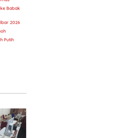
u ke Babak
albar 2026
noh
h Putih