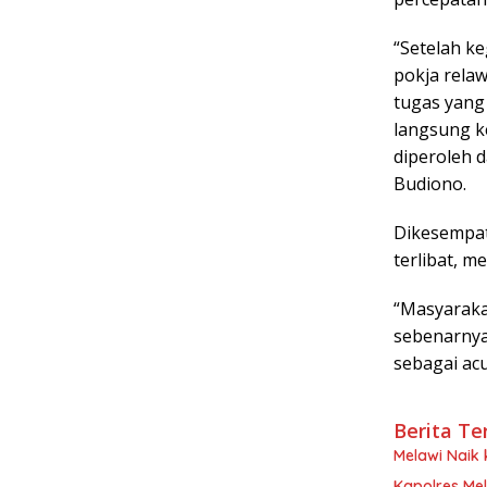
“Setelah k
pokja rela
tugas yang
langsung k
diperoleh d
Budiono.
Dikesempat
terlibat, 
“Masyarak
sebenarnya
sebagai ac
Berita Te
Melawi Naik
Kapolres Mel