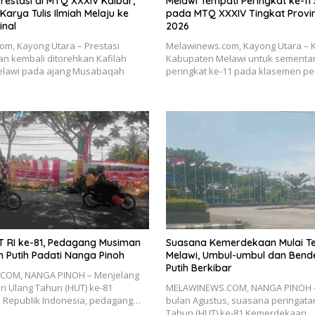
Prestasi di MTQ XXXIV Kalbar,
Melawi Tempati Peringkat ke-1
Karya Tulis Ilmiah Melaju ke
pada MTQ XXXIV Tingkat Provin
inal
2026
m, Kayong Utara – Prestasi
Melawinews.com, Kayong Utara – K
 kembali ditorehkan Kafilah
Kabupaten Melawi untuk sementa
lawi pada ajang Musabaqah
peringkat ke-11 pada klasemen p
 RI ke-81, Pedagang Musiman
Suasana Kemerdekaan Mulai Te
h Putih Padati Nanga Pinoh
Melawi, Umbul-umbul dan Bend
Putih Berkibar
COM, NANGA PINOH – Menjelang
ri Ulang Tahun (HUT) ke-81
MELAWINEWS.COM, NANGA PINOH 
Republik Indonesia, pedagang…
bulan Agustus, suasana peringata
Tahun (HUT) ke-81 Kemerdekaan…