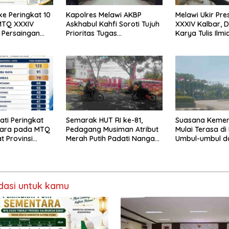
ke Peringkat 10
Kapolres Melawi AKBP
Melawi Ukir Pre
MTQ XXXIV
Askhabul Kahfi Soroti Tujuh
XXXIV Kalbar, 
 Persaingan
Prioritas Tugas
Karya Tulis Ilmi
ka
Bhabinkamtibmas
Babak Semifina
ti Peringkat
Semarak HUT RI ke-81,
Suasana Keme
tara pada MTQ
Pedagang Musiman Atribut
Mulai Terasa di
t Provinsi
Merah Putih Padati Nanga
Umbul-umbul d
Pinoh
Merah Putih Be
asi untuk kamu