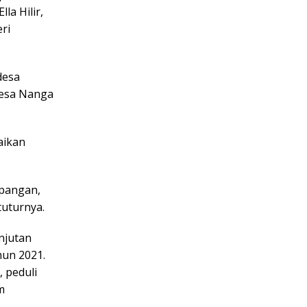
la Hilir,
ri
desa
Desa Nanga
aikan
apangan,
tuturnya.
njutan
un 2021.
 peduli
m