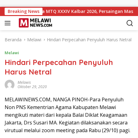
Langsung ke konten
t 10 Sementara MTQ XXXIV Kalbar 2026, Persaingan Masih Terbu
Breaking News
Beranda
Melawi
Hindari Perpecahan Penyuluh Harus Netral
Melawi
Hindari Perpecahan Penyuluh
Harus Netral
Melawis
Oktober 29, 2020
MELAWINEWS.COM, NANGA PINOH-Para Penyuluh
Non PNS Kementrian Agama Kabupaten Melawi
mengikuti materi dari kepala Balai Diklat Keagamaan
Jakarta, Drs Susari MA. Kegiatan dilaksanakan secara
virutual melalui zoom meeting pada Rabu (29/10) pagi.