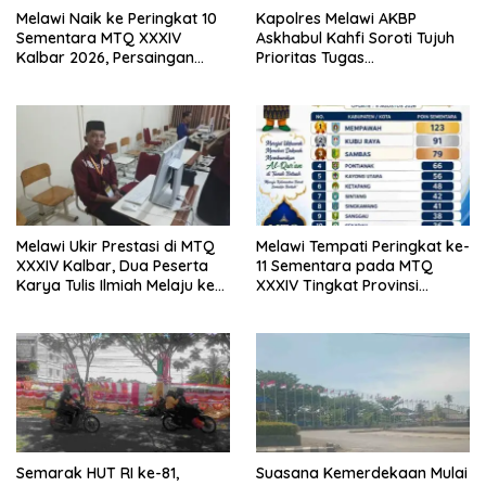
Melawi Naik ke Peringkat 10
Kapolres Melawi AKBP
Sementara MTQ XXXIV
Askhabul Kahfi Soroti Tujuh
Kalbar 2026, Persaingan
Prioritas Tugas
Masih Terbuka
Bhabinkamtibmas
Melawi Ukir Prestasi di MTQ
Melawi Tempati Peringkat ke-
XXXIV Kalbar, Dua Peserta
11 Sementara pada MTQ
Karya Tulis Ilmiah Melaju ke
XXXIV Tingkat Provinsi
Babak Semifinal
Kalbar 2026
Semarak HUT RI ke-81,
Suasana Kemerdekaan Mulai