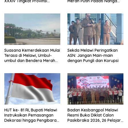
XXXIV Tingkat Provinsi
Merah Putih Padati Nanga
Kalbar 2026
Pinoh
Suasana Kemerdekaan Mulai
Sekda Melawi Peringatkan
Terasa di Melawi, Umbul-
ASN: Jangan Main-main
umbul dan Bendera Merah
dengan Pungli dan Korupsi
Putih Berkibar
HUT ke- 81 RI, Bupati Melawi
Badan Kesbangpol Melawi
Instruksikan Pemasangan
Resmi Buka Diklat Calon
Dekorasi hingga Pengibaran
Paskibraka 2026, 26 Pelajar
Bendera
Terbaik Jalani Pembinaan