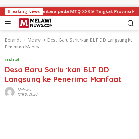
Langsung ke konten
t ke-11 Sementara pada MTQ XXXIV Tingkat Provinsi Kalbar 202
Breaking News
Beranda
Melawi
Desa Baru Sarlurkan BLT DD Langsung ke
Penerima Manfaat
Melawi
Desa Baru Sarlurkan BLT DD
Langsung ke Penerima Manfaat
Melawis
Juni 8, 2020