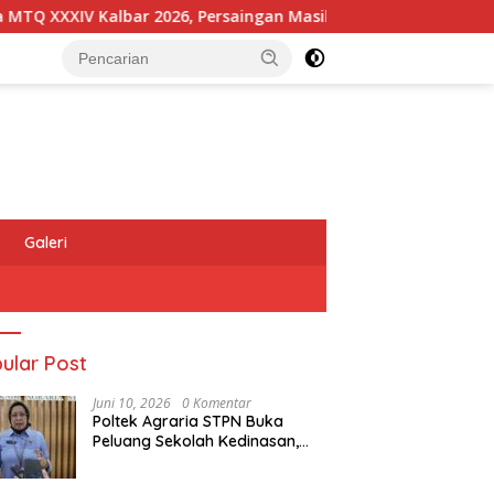
XXXIV Kalbar 2026, Persaingan Masih Terbuka
Kapolres
Galeri
ular Post
Juni 10, 2026
0 Komentar
Poltek Agraria STPN Buka
Peluang Sekolah Kedinasan,
Jaring Generasi Muda yang
Berminat di Bidang