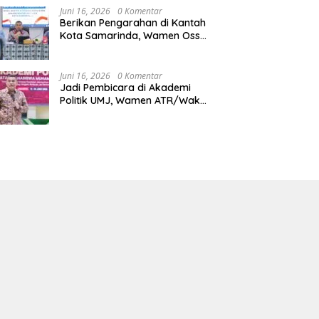
Juni 16, 2026
0 Komentar
Berikan Pengarahan di Kantah
Kota Samarinda, Wamen Ossy:
ATR/BPN Harus Jadi Solusi
Atas Pembangunan di
Kalimantan Timur
Juni 16, 2026
0 Komentar
Jadi Pembicara di Akademi
Politik UMJ, Wamen ATR/Waka
BPN: Pertanahan Berperan
Strategis dalam Mendukung
Asta Cita Presiden