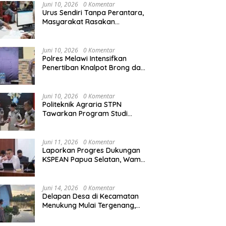
Agraria/Pertanahan dan Tata
Juni 10, 2026
0 Komentar
Ruang
Urus Sendiri Tanpa Perantara,
Masyarakat Rasakan
Perubahan Layanan
Pertanahan
Juni 10, 2026
0 Komentar
Polres Melawi Intensifkan
Penertiban Knalpot Brong dan
Balap Liar, Libatkan Peran
Orang Tua
Juni 10, 2026
0 Komentar
Politeknik Agraria STPN
Tawarkan Program Studi
Khusus di Bidang Agraria,
Pertanahan, dan Tata Ruang
Juni 11, 2026
0 Komentar
Laporkan Progres Dukungan
KSPEAN Papua Selatan, Wamen
Ossy Tegaskan Landasan Kuat
untuk Agenda Pembangunan
Nasional
Juni 14, 2026
0 Komentar
Delapan Desa di Kecamatan
Menukung Mulai Tergenang,
Warga Diminta Siaga Banjir