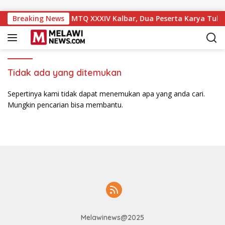
Langsung ke konten
awi Ukir Prestasi di MTQ XXXIV Kalbar, Dua Peserta Karya Tulis 
Breaking News
Tidak ada yang ditemukan
Sepertinya kami tidak dapat menemukan apa yang anda cari.
Mungkin pencarian bisa membantu.
Melawinews@2025