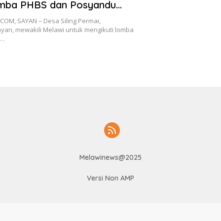
mba PHBS dan Posyandu
rovinsi
OM, SAYAN – Desa Siling Permai,
an, mewakili Melawi untuk mengikuti lomba
k…
Melawinews@2025
Versi Non AMP