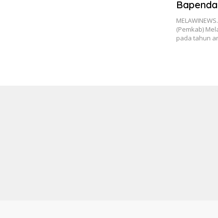
Bapenda
Pajak u
MELAWINEWS.
(Pemkab) Mela
pada tahun 