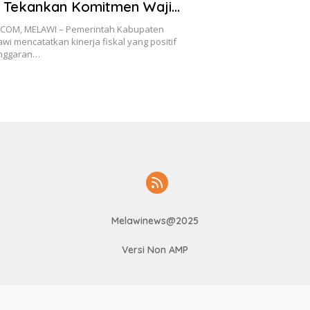
 Tekankan Komitmen Wajib
ntuk Pembangunan
COM, MELAWI – Pemerintah Kabupaten
wi mencatatkan kinerja fiskal yang positif
anggaran…
Melawinews@2025
Versi Non AMP