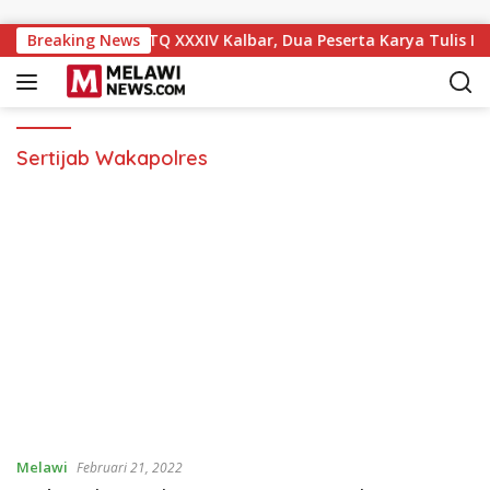
Langsung ke konten
 Ukir Prestasi di MTQ XXXIV Kalbar, Dua Peserta Karya Tulis Il
Breaking News
Sertijab Wakapolres
Melawi
Februari 21, 2022