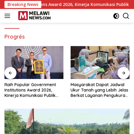
Langsung
nment Institutions Award 2026, Kinerja Komunikasi Publik Kem
Breaking News
ke
konten
Progrés
Raih Popular Government
Masyarakat Dapat Jadwal
Institutions Award 2026,
Ukur Tanah yang Lebih Jelas
Kinerja Komunikasi Publik
Berkat Layanan Pengukuran
Kementerian ATR/BPN
Terjadwal
Kembali Diakui