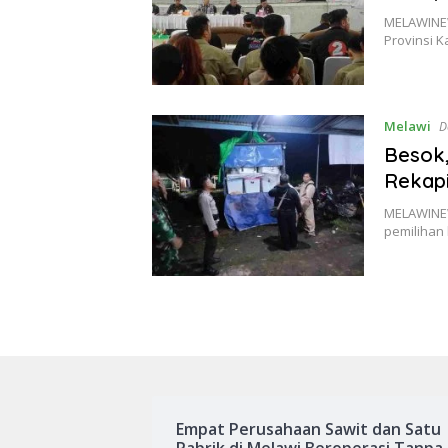
MELAWINEW
Provinsi K
Melawi
D
Besok,
Rekapi
MELAWINEW
pemilihan 
Empat Perusahaan Sawit dan Satu
Pabrik di Melawi Beroperasi Tanpa