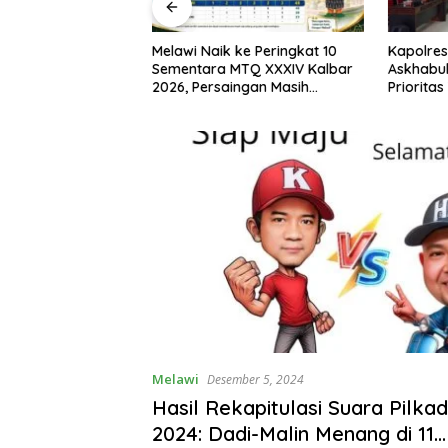
awi Naik ke Peringkat 10
Kapolres Melawi AKBP
mentara MTQ XXXIV Kalbar
Askhabul Kahfi Soroti Tujuh
6, Persaingan Masih
Prioritas Tugas
rbuka
Bhabinkamtibmas
Melawi
Desember 5, 2024
Hasil Rekapitulasi Suara Pilka
2024: Dadi-Malin Menang di 11