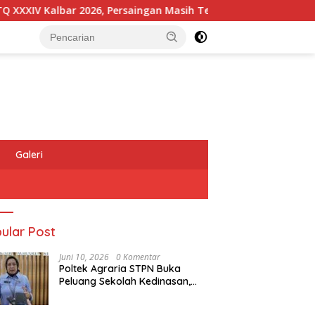
lbar 2026, Persaingan Masih Terbuka
Kapolres Melawi 
Galeri
ular Post
Juni 10, 2026
0 Komentar
Poltek Agraria STPN Buka
Peluang Sekolah Kedinasan,
Jaring Generasi Muda yang
Berminat di Bidang