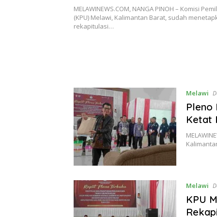
Kecamatan
MELAWINEWS.COM, NANGA PINOH – Komisi Pemi
(KPU) Melawi, Kalimantan Barat, sudah menetapk
rekapitulasi…
Melawi
D
Pleno 
Ketat
MELAWINEW
Kalimantan
Melawi
D
KPU Me
Rekapi