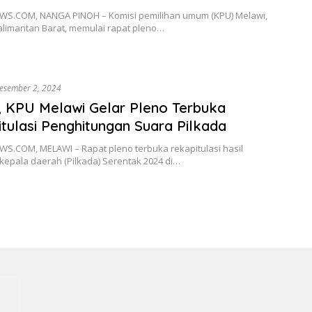
S.COM, NANGA PINOH – Komisi pemilihan umum (KPU) Melawi,
alimantan Barat, memulai rapat pleno…
esember 2, 2024
 KPU Melawi Gelar Pleno Terbuka
tulasi Penghitungan Suara Pilkada
S.COM, MELAWI – Rapat pleno terbuka rekapitulasi hasil
kepala daerah (Pilkada) Serentak 2024 di…