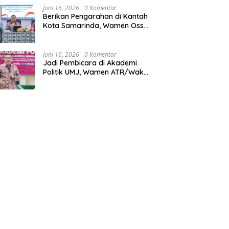
Juni 16, 2026
0 Komentar
Berikan Pengarahan di Kantah
Kota Samarinda, Wamen Ossy:
ATR/BPN Harus Jadi Solusi
Atas Pembangunan di
Kalimantan Timur
Juni 16, 2026
0 Komentar
Jadi Pembicara di Akademi
Politik UMJ, Wamen ATR/Waka
BPN: Pertanahan Berperan
Strategis dalam Mendukung
Asta Cita Presiden