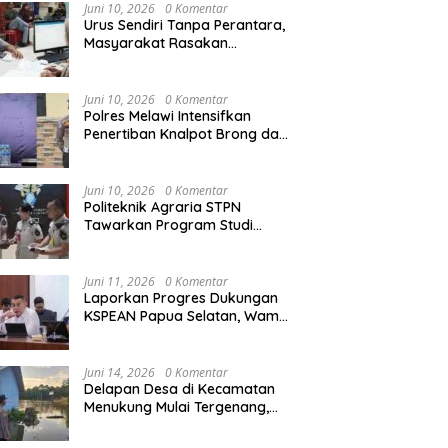
Agraria/Pertanahan dan Tata
Juni 10, 2026
0 Komentar
Ruang
Urus Sendiri Tanpa Perantara,
Masyarakat Rasakan
Semarak HUT RI ke-81,
Suasana Kemerdekaan Mula
Perubahan Layanan
Pedagang Musiman Atribut
Terasa di Melawi, Umbul-um
Pertanahan
Merah Putih Padati Nanga
dan Bendera Merah Putih
Juni 10, 2026
0 Komentar
Pinoh
Berkibar
Polres Melawi Intensifkan
Penertiban Knalpot Brong dan
Balap Liar, Libatkan Peran
Orang Tua
Juni 10, 2026
0 Komentar
Politeknik Agraria STPN
Tawarkan Program Studi
Khusus di Bidang Agraria,
Pertanahan, dan Tata Ruang
Juni 11, 2026
0 Komentar
Laporkan Progres Dukungan
KSPEAN Papua Selatan, Wamen
Ossy Tegaskan Landasan Kuat
untuk Agenda Pembangunan
Nasional
Juni 14, 2026
0 Komentar
Delapan Desa di Kecamatan
Menukung Mulai Tergenang,
Warga Diminta Siaga Banjir