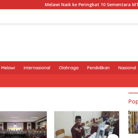
Melawi Naik ke Peringkat 10 Sementara MTQ XXXIV Ka
 Melawi
Internasional
Olahraga
Pendidikan
Nasional
Pop