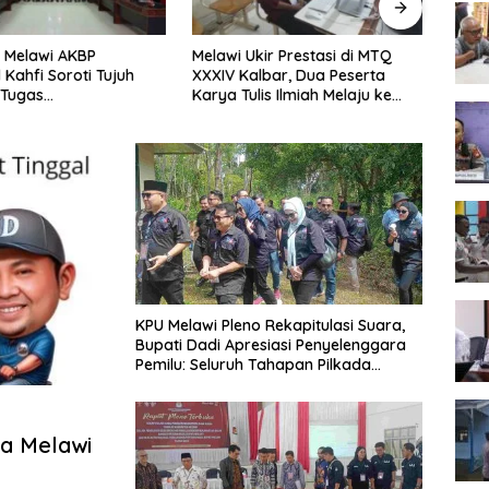
Melawi Ukir Prestasi di MTQ
Melawi Tempati Peringkat ke-11
XXXIV Kalbar, Dua Peserta
Sementara pada MTQ XXXIV
Karya Tulis Ilmiah Melaju ke
Tingkat Provinsi Kalbar 2026
Babak Semifinal
KPU Melawi Pleno Rekapitulasi Suara,
Bupati Dadi Apresiasi Penyelenggara
Pemilu: Seluruh Tahapan Pilkada
Berjalan Aman dan Damai
da Melawi